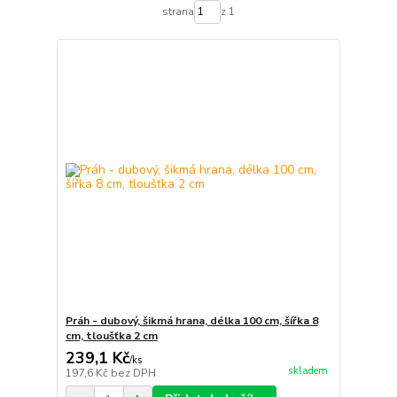
strana
z 1
Práh - dubový, šikmá hrana, délka 100 cm, šířka 8
cm, tloušťka 2 cm
239,1 Kč
/
ks
skladem
197,6 Kč
bez DPH