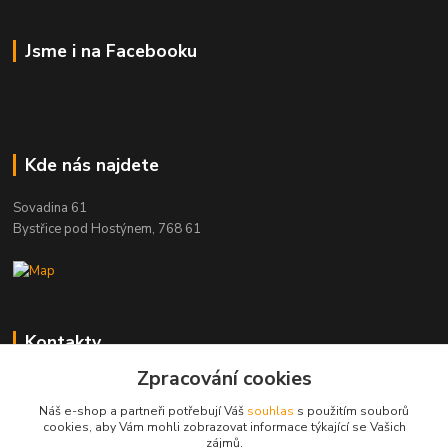
Jsme i na Facebooku
Kde nás najdete
Sovadina 61
Bystřice pod Hostýnem, 768 61
Kontakty
Zpracování cookies
DŘEVOPRODUKT BEDNAŘÍK s.r.o.
+420 739 454 600
Náš e-shop a partneři potřebují Váš
souhlas
s použitím souborů
(Po-Pá, 7-15 hod.)
cookies, aby Vám mohli zobrazovat informace týkající se Vašich
zájmů.