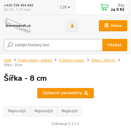
0
ks
+420 739 454 600
CZK
za
0 Kč
(Po-Pá, 7-15 hod.)
Menu
Hledat
Úvod
Dveřní prahy - dubové
S šikmou hranou
Délka - 100 cm
Šířka - 8 cm
Šířka - 8 cm
Upřesnit parametry
Nejnovější
Nejlevnější
Nejdražší
Zobrazuji 1-2 z 2