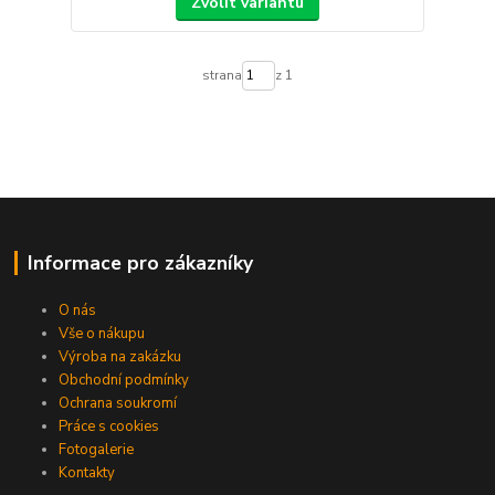
Zvolit variantu
strana
z 1
Informace pro zákazníky
O nás
Vše o nákupu
Výroba na zakázku
Obchodní podmínky
Ochrana soukromí
Práce s cookies
Fotogalerie
Kontakty