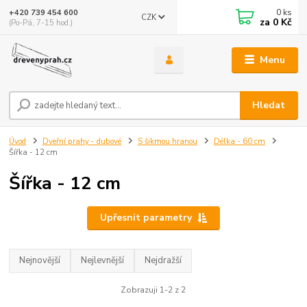
0
ks
+420 739 454 600
CZK
za
0 Kč
(Po-Pá, 7-15 hod.)
Menu
Hledat
Úvod
Dveřní prahy - dubové
S šikmou hranou
Délka - 60 cm
Šířka - 12 cm
Šířka - 12 cm
Upřesnit parametry
Nejnovější
Nejlevnější
Nejdražší
Zobrazuji 1-2 z 2