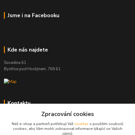
Jsme i na Facebooku
Kde nás najdete
Sovadina 61
Bystřice pod Hostýnem, 768 61
Kontakty
Zpracování cookies
DŘEVOPRODUKT BEDNAŘÍK s.r.o.
+420 739 454 600
Náš e-shop a partneři potřebují Váš
souhlas
s použitím souborů
(Po-Pá, 7-15 hod.)
cookies, aby Vám mohli zobrazovat informace týkající se Vašich
zájmů.