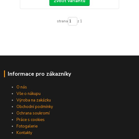
Zvolit variantu
strana
z 1
Informace pro zákazníky
O nás
Vše o nákupu
Výroba na zakázku
Obchodní podmínky
Ochrana soukromí
Práce s cookies
Fotogalerie
Kontakty