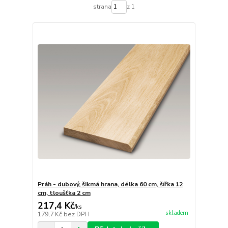
strana
z 1
Práh - dubový, šikmá hrana, délka 60 cm, šířka 12
cm, tloušťka 2 cm
217,4 Kč
/
ks
skladem
179,7 Kč
bez DPH