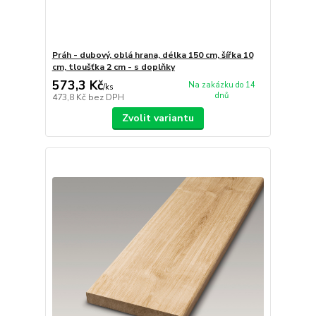
Práh - dubový, oblá hrana, délka 150 cm, šířka 10
cm, tloušťka 2 cm - s doplňky
573,3 Kč
Na zakázku do 14
/
ks
dnů
473,8 Kč
bez DPH
Zvolit variantu