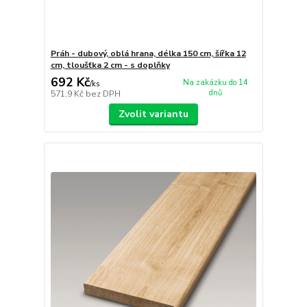
Práh - dubový, oblá hrana, délka 150 cm, šířka 12
cm, tloušťka 2 cm - s doplňky
692 Kč
Na zakázku do 14
/
ks
dnů
571,9 Kč
bez DPH
Zvolit variantu