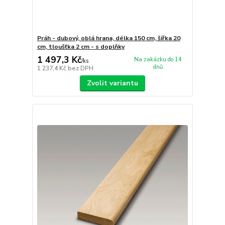
Práh - dubový, oblá hrana, délka 150 cm, šířka 20
cm, tloušťka 2 cm - s doplňky
1 497,3 Kč
Na zakázku do 14
/
ks
dnů
1 237,4 Kč
bez DPH
Zvolit variantu