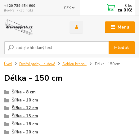
0
ks
+420 739 454 600
CZK
za
0 Kč
(Po-Pá, 7-15 hod.)
Menu
Hledat
Úvod
Dveřní prahy - dubové
S oblou hranou
Délka - 150 cm
Délka - 150 cm
Šířka - 8 cm
Šířka - 10 cm
Šířka - 12 cm
Šířka - 15 cm
Šířka - 18 cm
Šířka - 20 cm