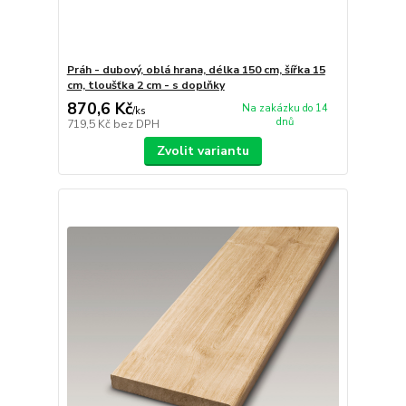
Práh - dubový, oblá hrana, délka 150 cm, šířka 15
cm, tloušťka 2 cm - s doplňky
870,6 Kč
Na zakázku do 14
/
ks
dnů
719,5 Kč
bez DPH
Zvolit variantu