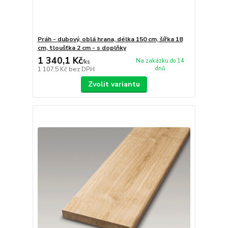
Práh - dubový, oblá hrana, délka 150 cm, šířka 18
cm, tloušťka 2 cm - s doplňky
1 340,1 Kč
Na zakázku do 14
/
ks
dnů
1 107,5 Kč
bez DPH
Zvolit variantu