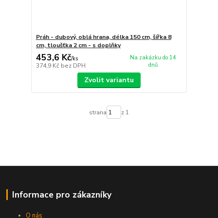
Práh - dubový, oblá hrana, délka 150 cm, šířka 8
cm, tloušťka 2 cm - s doplňky
453,6 Kč
Na zakázku do 14
/
ks
dnů
374,9 Kč
bez DPH
Zvolit variantu
strana
z 1
Informace pro zákazníky
O nás