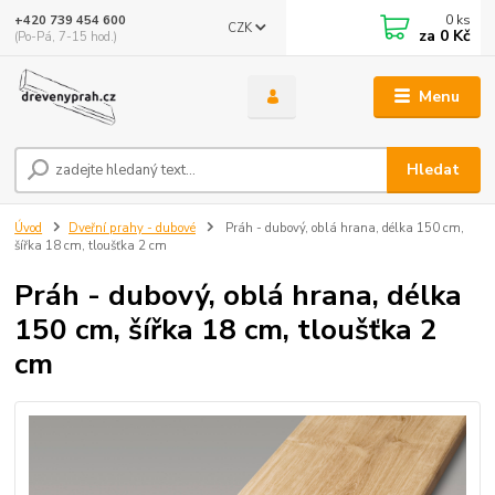
0
ks
+420 739 454 600
CZK
za
0 Kč
(Po-Pá, 7-15 hod.)
Menu
Hledat
Úvod
Dveřní prahy - dubové
Práh - dubový, oblá hrana, délka 150 cm,
šířka 18 cm, tloušťka 2 cm
Práh - dubový, oblá hrana, délka
150 cm, šířka 18 cm, tloušťka 2
cm