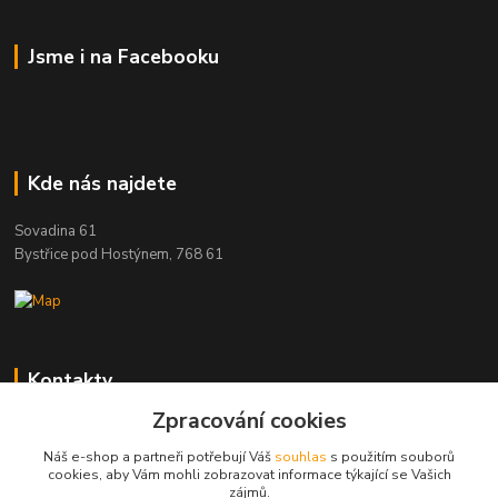
Jsme i na Facebooku
Kde nás najdete
Sovadina 61
Bystřice pod Hostýnem, 768 61
Kontakty
Zpracování cookies
DŘEVOPRODUKT BEDNAŘÍK s.r.o.
+420 739 454 600
Náš e-shop a partneři potřebují Váš
souhlas
s použitím souborů
(Po-Pá, 7-15 hod.)
cookies, aby Vám mohli zobrazovat informace týkající se Vašich
zájmů.