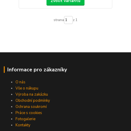
Zvolit variantu
strana
z 1
Informace pro zákazníky
O nás
Vše o nákupu
Výroba na zakázku
Obchodní podmínky
Ochrana soukromí
Práce s cookies
Fotogalerie
Kontakty