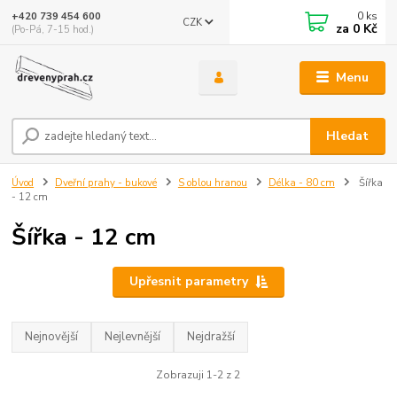
0
ks
+420 739 454 600
CZK
za
0 Kč
(Po-Pá, 7-15 hod.)
Menu
Hledat
Úvod
Dveřní prahy - bukové
S oblou hranou
Délka - 80 cm
Šířka
- 12 cm
Šířka - 12 cm
Upřesnit parametry
Nejnovější
Nejlevnější
Nejdražší
Zobrazuji 1-2 z 2