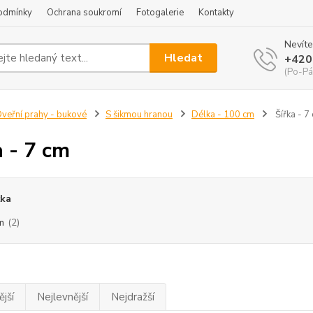
odmínky
Ochrana soukromí
Fotogalerie
Kontakty
Nevíte
Hledat
+420
(Po-Pá
veřní prahy - bukové
S šikmou hranou
Délka - 100 cm
Šířka - 7
a - 7 cm
ťka
m
(2)
jší
Nejlevnější
Nejdražší