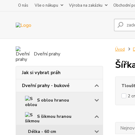
O nás
Vše o nákupu
Výroba na zakázku
Obchodní p
Úvod
D
Dveřní prahy
Šířk
Jak si vybrat práh
Dveřní prahy - bukové
Tlouš
2 c
S oblou hranou
S šikmou hranou
Nejnově
Délka - 60 cm