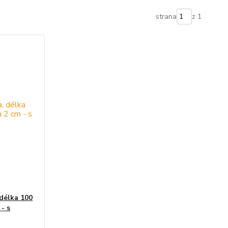
strana
z 1
 délka 100
 - s