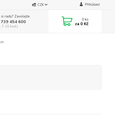
Přihlášení
CZK
 si rady? Zavolejte.
0
ks
 739 454 600
za
0 Kč
, 7-15 hod.)
 cm