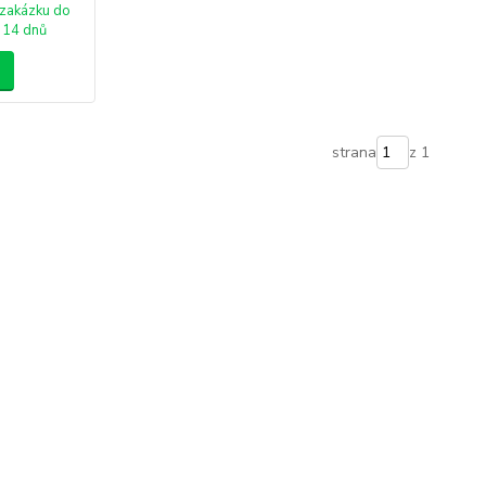
zakázku do
14 dnů
strana
z 1