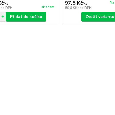
Kč
97,5 Kč
Na 
/
ks
/
ks
skladem
bez DPH
80,6 Kč
bez DPH
Přidat do košíku
Zvolit variantu