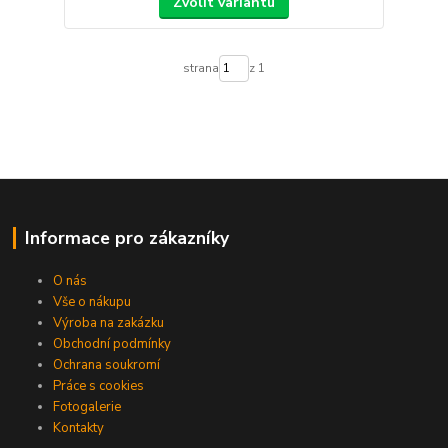
Zvolit variantu
strana
z 1
Informace pro zákazníky
O nás
Vše o nákupu
Výroba na zakázku
Obchodní podmínky
Ochrana soukromí
Práce s cookies
Fotogalerie
Kontakty