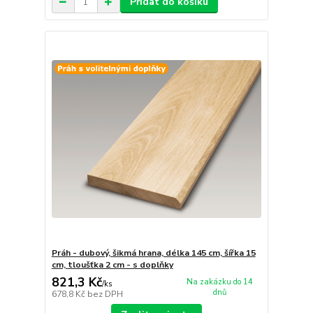
Přidat do košíku
Práh - dubový, šikmá hrana, délka 145 cm, šířka 15
cm, tloušťka 2 cm - s doplňky
821,3 Kč
Na zakázku do 14
/
ks
dnů
678,8 Kč
bez DPH