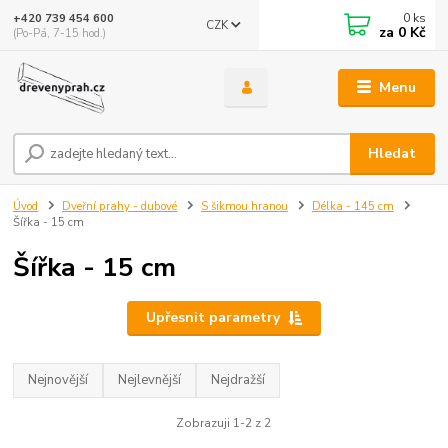
0
ks
+420 739 454 600
CZK
za
0 Kč
(Po-Pá, 7-15 hod.)
Menu
Hledat
Úvod
Dveřní prahy - dubové
S šikmou hranou
Délka - 145 cm
Šířka - 15 cm
Šířka - 15 cm
Upřesnit parametry
Nejnovější
Nejlevnější
Nejdražší
Zobrazuji 1-2 z 2