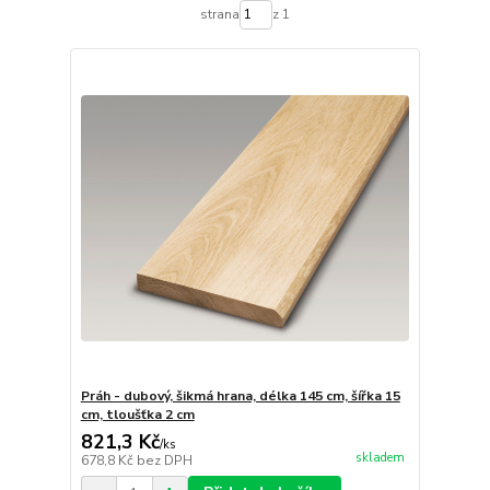
strana
z 1
Práh - dubový, šikmá hrana, délka 145 cm, šířka 15
cm, tloušťka 2 cm
821,3 Kč
/
ks
skladem
678,8 Kč
bez DPH