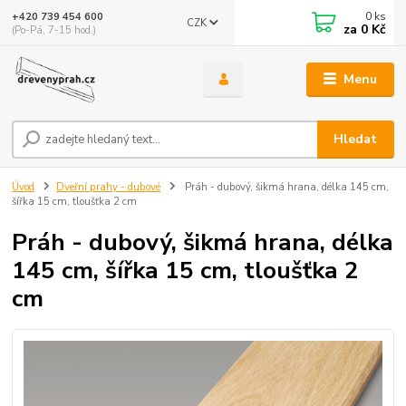
0
ks
+420 739 454 600
CZK
za
0 Kč
(Po-Pá, 7-15 hod.)
Menu
Hledat
Úvod
Dveřní prahy - dubové
Práh - dubový, šikmá hrana, délka 145 cm,
šířka 15 cm, tloušťka 2 cm
Práh - dubový, šikmá hrana, délka
145 cm, šířka 15 cm, tloušťka 2
cm