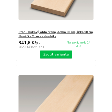
Práh - bukový, oblá hrana, délka 90 cm, šířka 18 cm,
tloušťka 2 cm - s doplňky
341,6 Kč
Na zakázku do 14
/
ks
dnů
282,3 Kč
bez DPH
Zvolit variantu