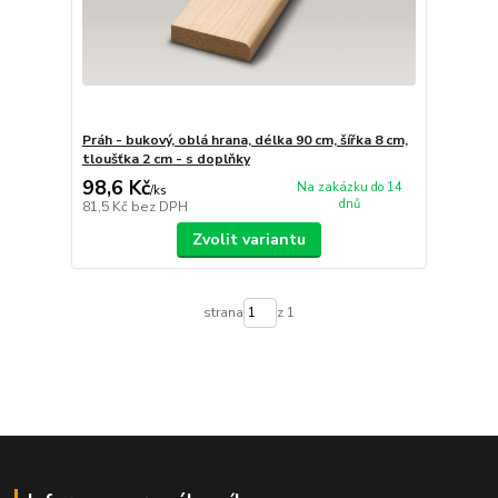
Práh - bukový, oblá hrana, délka 90 cm, šířka 8 cm,
tloušťka 2 cm - s doplňky
98,6 Kč
Na zakázku do 14
/
ks
dnů
81,5 Kč
bez DPH
Zvolit variantu
strana
z 1