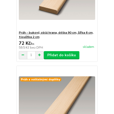
Práh - bukový, oblá hrana, délka 90 cm, šířka 6 cm,
tloušťka 2 cm
72 Kč
/
ks
skladem
59,5 Kč
bez DPH
Přidat do košíku