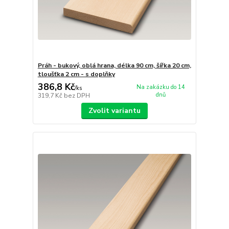
Práh - bukový, oblá hrana, délka 90 cm, šířka 20 cm,
tloušťka 2 cm - s doplňky
386,8 Kč
Na zakázku do 14
/
ks
dnů
319,7 Kč
bez DPH
Zvolit variantu