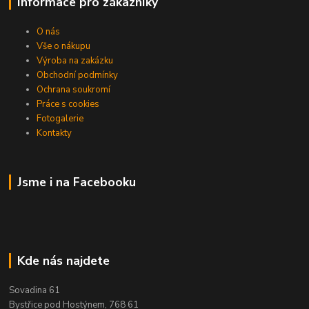
Informace pro zákazníky
O nás
Vše o nákupu
Výroba na zakázku
Obchodní podmínky
Ochrana soukromí
Práce s cookies
Fotogalerie
Kontakty
Jsme i na Facebooku
Kde nás najdete
Sovadina 61
Bystřice pod Hostýnem, 768 61