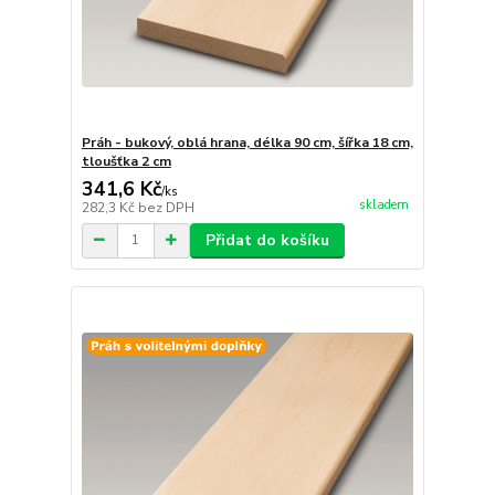
Práh - bukový, oblá hrana, délka 90 cm, šířka 18 cm,
tloušťka 2 cm
341,6 Kč
/
ks
skladem
282,3 Kč
bez DPH
Přidat do košíku