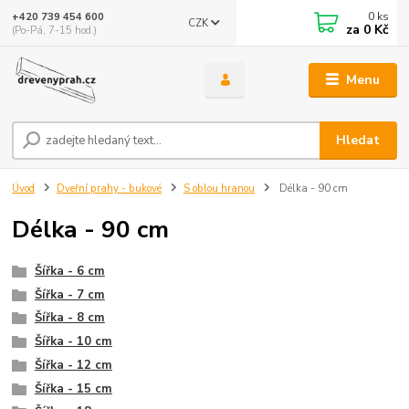
0
ks
+420 739 454 600
CZK
za
0 Kč
(Po-Pá, 7-15 hod.)
Menu
Hledat
Úvod
Dveřní prahy - bukové
S oblou hranou
Délka - 90 cm
Délka - 90 cm
Šířka - 6 cm
Šířka - 7 cm
Šířka - 8 cm
Šířka - 10 cm
Šířka - 12 cm
Šířka - 15 cm