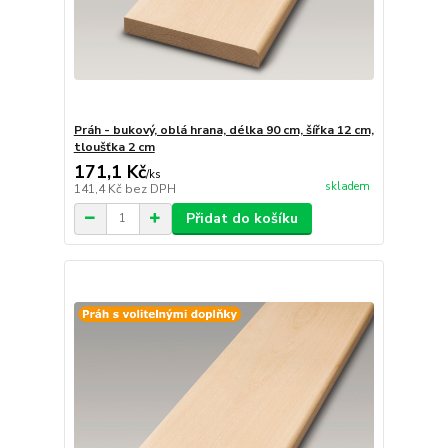
Práh - bukový, oblá hrana, délka 90 cm, šířka 12 cm,
tloušťka 2 cm
171,1 Kč
/
ks
skladem
141,4 Kč
bez DPH
Přidat do košíku