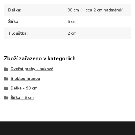
Délka
90 cm (+ cca 2 cm nadměrek)
Šířka
6 cm
Tloušťka
2 cm
Zboží zařazeno v kategoriích
Dveřní prahy - bukové
S oblou hranou
Délka - 90 cm
Šířka - 6 cm