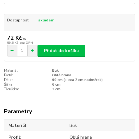
Dostupnost
skladem
72 Kč
/
ks
59,5 Kč
bez DPH
Přidat do košíku
Materiál:
Buk
Profil:
Oblá hrana
Délka:
90 cm (+ cca 2 cm nadměrek)
Šířka:
6 cm
Tloušťka:
2 cm
Parametry
Materiál
Buk
Profil
Oblá hrana