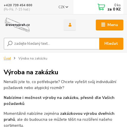
0
ks
+420 739 454 600
CZK
za
0 Kč
(Po-Pá, 7-15 hod.)
Menu
Hledat
Úvod
Výroba na zakázku
Výroba na zakázku
Nenašli jste to, co potřebujete? Chcete vyřešit svůj individuální
požadavek nebo atypický rozměr?
Nabízíme i možnost výroby na zakázku, přesně dle Vašich
požadavků
.
Momentálně nabízíme zejména
zakázkovou výrobu dveřních
prahů
, ale do budoucna se můžete těšit na rozšíření našeho
sortimentu.