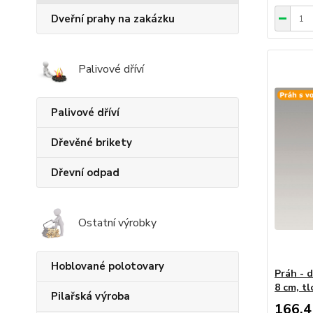
Dveřní prahy na zakázku
Palivové dříví
Palivové dříví
Dřevěné brikety
Dřevní odpad
Ostatní výrobky
Hoblované polotovary
Práh - d
8 cm, tl
Pilařská výroba
166,4