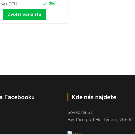
14 dnů
č
bez DPH
Zvolit variantu
na Facebooku
Kde nás najdete
Sovadina 61
Bystřice pod Hostýnem, 768 61