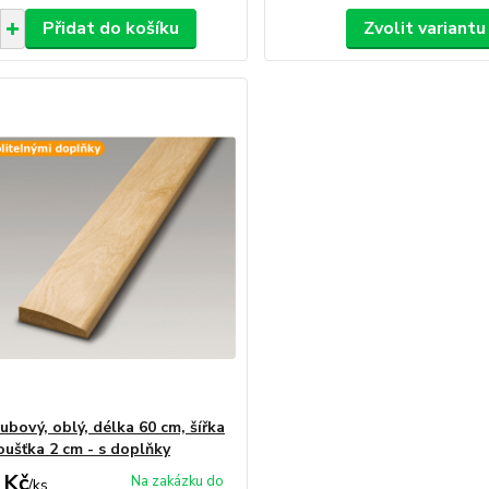
Přidat do košíku
Zvolit variantu
ubový, oblý, délka 60 cm, šířka
oušťka 2 cm - s doplňky
 Kč
Na zakázku do
/
ks