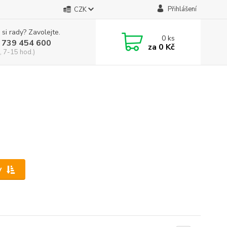
Přihlášení
CZK
 si rady? Zavolejte.
0
ks
 739 454 600
za
0 Kč
, 7-15 hod.)
y