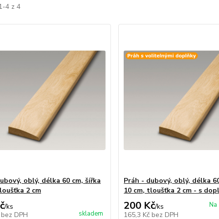
1-4 z 4
ubový, oblý, délka 60 cm, šířka
Práh - dubový, oblý, délka 60
tloušťka 2 cm
10 cm, tloušťka 2 cm - s dop
č
200 Kč
Na 
/
ks
/
ks
skladem
č
bez DPH
165,3 Kč
bez DPH