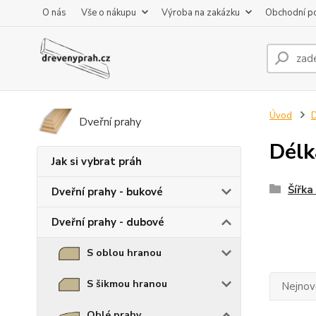
O nás
Vše o nákupu
Výroba na zakázku
Obchodní p
Úvod
D
Dveřní prahy
Délk
Jak si vybrat práh
Šířka
Dveřní prahy - bukové
Dveřní prahy - dubové
S oblou hranou
S šikmou hranou
Nejnově
Oblé prahy