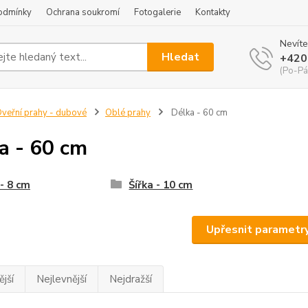
odmínky
Ochrana soukromí
Fotogalerie
Kontakty
Nevíte
Hledat
+420
(Po-Pá
veřní prahy - dubové
Oblé prahy
Délka - 60 cm
a - 60 cm
 - 8 cm
Šířka - 10 cm
Upřesnit parametr
jší
Nejlevnější
Nejdražší