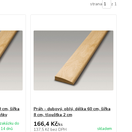
strana
z 1
 cm, šířka
Práh - dubový, oblý, délka 60 cm, šířka
lňky
8 cm, tloušťka 2 cm
166,4 Kč
zakázku do
/
ks
14 dnů
skladem
137,5 Kč
bez DPH