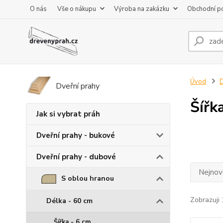
O nás
Vše o nákupu
Výroba na zakázku
Obchodní p
Úvod
D
Dveřní prahy
Šířk
Jak si vybrat práh
Dveřní prahy - bukové
Dveřní prahy - dubové
Nejnově
S oblou hranou
Zobrazuji 
Délka - 60 cm
Šířka - 6 cm