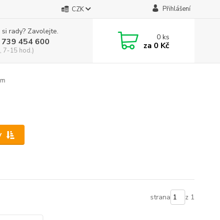
Přihlášení
CZK
 si rady? Zavolejte.
0
ks
 739 454 600
za
0 Kč
, 7-15 hod.)
cm
y
strana
z 1