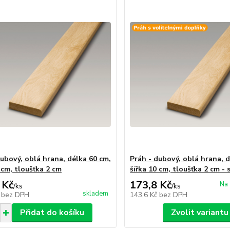
dubový, oblá hrana, délka 60 cm,
Práh - dubový, oblá hrana, d
 cm, tloušťka 2 cm
šířka 10 cm, tloušťka 2 cm - 
 Kč
173,8 Kč
Na 
/
ks
/
ks
skladem
č
bez DPH
143,6 Kč
bez DPH
Přidat do košíku
Zvolit variantu