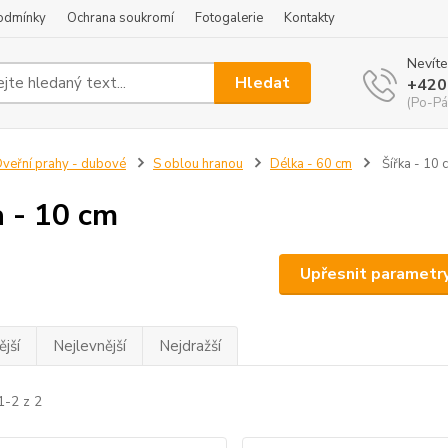
odmínky
Ochrana soukromí
Fotogalerie
Kontakty
Nevíte
Hledat
+420
(Po-Pá
veřní prahy - dubové
S oblou hranou
Délka - 60 cm
Šířka - 10 
a - 10 cm
Upřesnit parametr
jší
Nejlevnější
Nejdražší
1-2 z 2