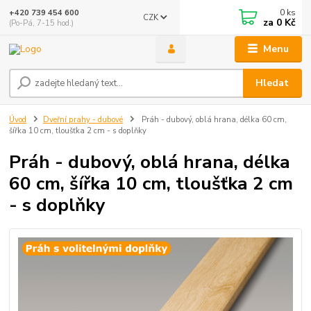
0
ks
+420 739 454 600
CZK
za
0 Kč
(Po-Pá, 7-15 hod.)
Menu
Hledat
Úvod
Dveřní prahy - dubové
Práh - dubový, oblá hrana, délka 60 cm,
šířka 10 cm, tloušťka 2 cm - s doplňky
Práh - dubový, oblá hrana, délka
60 cm, šířka 10 cm, tloušťka 2 cm
- s doplňky