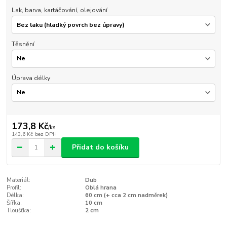
Lak, barva, kartáčování, olejování
Těsnění
Úprava délky
173,8 Kč
/
ks
143,6 Kč
bez DPH
Přidat do košíku
Materiál:
Dub
Profil:
Oblá hrana
Délka:
60 cm (+ cca 2 cm nadměrek)
Šířka:
10 cm
Tloušťka:
2 cm