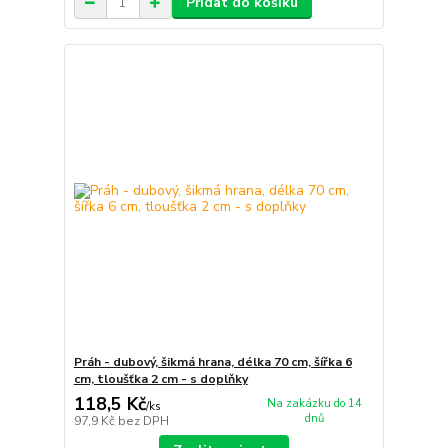
Přidat do košíku
Práh - dubový, šikmá hrana, délka 70 cm, šířka 6
cm, tloušťka 2 cm - s doplňky
118,5 Kč
Na zakázku do 14
/
ks
dnů
97,9 Kč
bez DPH