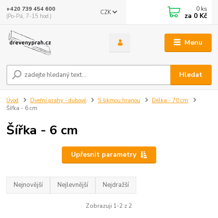
0
ks
+420 739 454 600
CZK
za
0 Kč
(Po-Pá, 7-15 hod.)
Menu
Hledat
Úvod
Dveřní prahy - dubové
S šikmou hranou
Délka - 70 cm
Šířka - 6 cm
Šířka - 6 cm
Upřesnit parametry
Nejnovější
Nejlevnější
Nejdražší
Zobrazuji 1-2 z 2