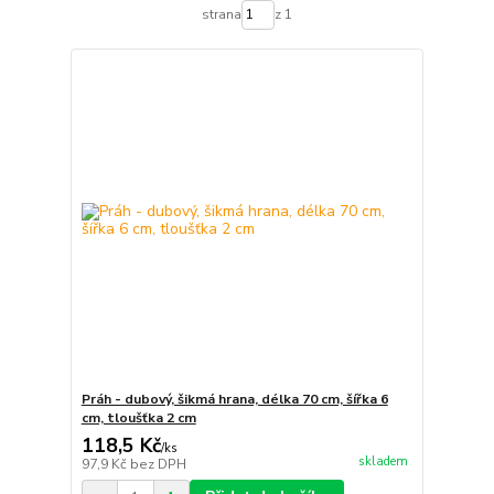
strana
z 1
Práh - dubový, šikmá hrana, délka 70 cm, šířka 6
cm, tloušťka 2 cm
118,5 Kč
/
ks
skladem
97,9 Kč
bez DPH