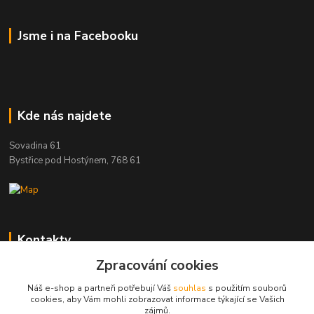
Jsme i na Facebooku
Kde nás najdete
Sovadina 61
Bystřice pod Hostýnem, 768 61
Kontakty
Zpracování cookies
DŘEVOPRODUKT BEDNAŘÍK s.r.o.
+420 739 454 600
Náš e-shop a partneři potřebují Váš
souhlas
s použitím souborů
(Po-Pá, 7-15 hod.)
cookies, aby Vám mohli zobrazovat informace týkající se Vašich
zájmů.