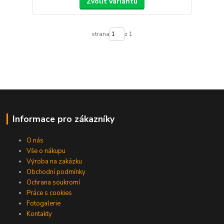
Zvolit variantu
strana
z 1
Informace pro zákazníky
O nás
Vše o nákupu
Výroba na zakázku
Obchodní podmínky
Ochrana soukromí
Práce s cookies
Fotogalerie
Kontakty