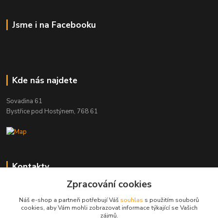
Jsme i na Facebooku
Kde nás najdete
Sovadina 61
Bystřice pod Hostýnem, 768 61
Kontakty
Zpracování cookies
DŘEVOPRODUKT BEDNAŘÍK s.r.o.
+420 739 454 600
Náš e-shop a partneři potřebují Váš
souhlas
s použitím souborů
(Po-Pá, 7-15 hod.)
cookies, aby Vám mohli zobrazovat informace týkající se Vašich
zájmů.