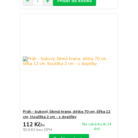
Přidat do košíku
Práh - bukový, šikmá hrana, délka 70 cm, šířka 12
cm, tloušťka 2 cm - s doplňky
112 Kč
Na zakázku do 14
/
ks
dnů
92,6 Kč
bez DPH