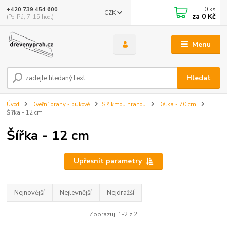
0
ks
+420 739 454 600
CZK
za
0 Kč
(Po-Pá, 7-15 hod.)
Menu
Hledat
Úvod
Dveřní prahy - bukové
S šikmou hranou
Délka - 70 cm
Šířka - 12 cm
Šířka - 12 cm
Upřesnit parametry
Nejnovější
Nejlevnější
Nejdražší
Zobrazuji 1-2 z 2