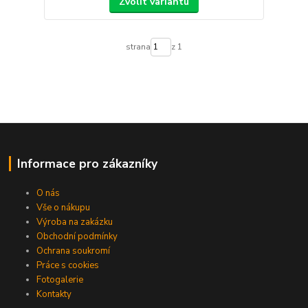
Zvolit variantu
strana
z 1
Informace pro zákazníky
O nás
Vše o nákupu
Výroba na zakázku
Obchodní podmínky
Ochrana soukromí
Práce s cookies
Fotogalerie
Kontakty