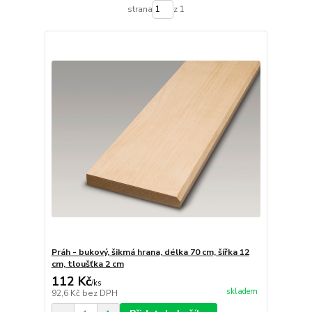
strana
z 1
Práh - bukový, šikmá hrana, délka 70 cm, šířka 12
cm, tloušťka 2 cm
112 Kč
/
ks
skladem
92,6 Kč
bez DPH