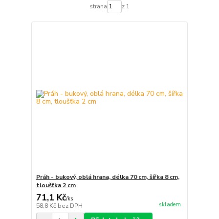
strana
z 1
Práh - bukový, oblá hrana, délka 70 cm, šířka 8 cm,
tloušťka 2 cm
71,1 Kč
/
ks
skladem
58,8 Kč
bez DPH