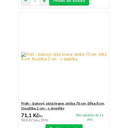
Přidat do košíku
Práh - bukový, oblá hrana, délka 70 cm, šířka 8 cm,
tloušťka 2 cm - s doplňky
71,1 Kč
Na zakázku do 14
/
ks
dnů
58,8 Kč
bez DPH