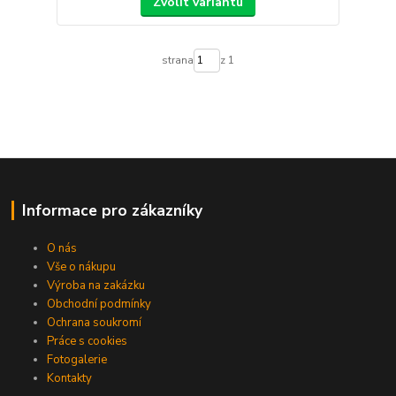
Zvolit variantu
strana
z 1
Informace pro zákazníky
O nás
Vše o nákupu
Výroba na zakázku
Obchodní podmínky
Ochrana soukromí
Práce s cookies
Fotogalerie
Kontakty