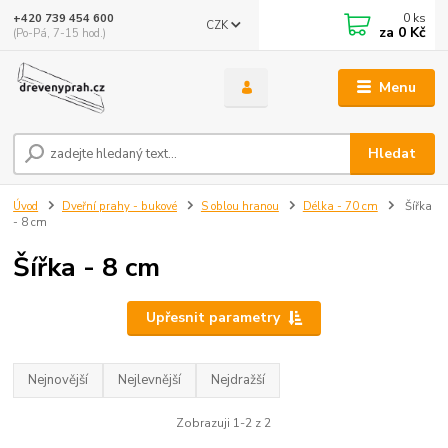
0
ks
+420 739 454 600
CZK
za
0 Kč
(Po-Pá, 7-15 hod.)
Menu
Hledat
Úvod
Dveřní prahy - bukové
S oblou hranou
Délka - 70 cm
Šířka
- 8 cm
Šířka - 8 cm
Upřesnit parametry
Nejnovější
Nejlevnější
Nejdražší
Zobrazuji 1-2 z 2