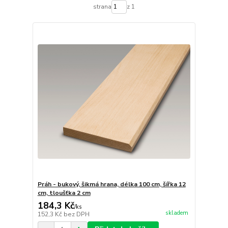
strana
z 1
Práh - bukový, šikmá hrana, délka 100 cm, šířka 12
cm, tloušťka 2 cm
184,3 Kč
/
ks
skladem
152,3 Kč
bez DPH