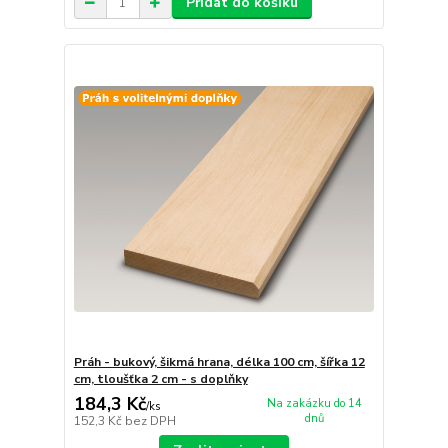
Přidat do košíku
Práh - bukový, šikmá hrana, délka 100 cm, šířka 12
cm, tloušťka 2 cm - s doplňky
184,3 Kč
Na zakázku do 14
/
ks
dnů
152,3 Kč
bez DPH