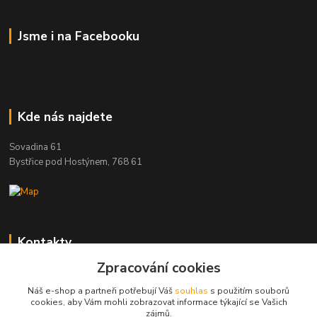
Jsme i na Facebooku
Kde nás najdete
Sovadina 61
Bystřice pod Hostýnem, 768 61
Kontakty
Zpracování cookies
DŘEVOPRODUKT BEDNAŘÍK s.r.o.
+420 739 454 600
Náš e-shop a partneři potřebují Váš
souhlas
s použitím souborů
(Po-Pá, 7-15 hod.)
cookies, aby Vám mohli zobrazovat informace týkající se Vašich
zájmů.