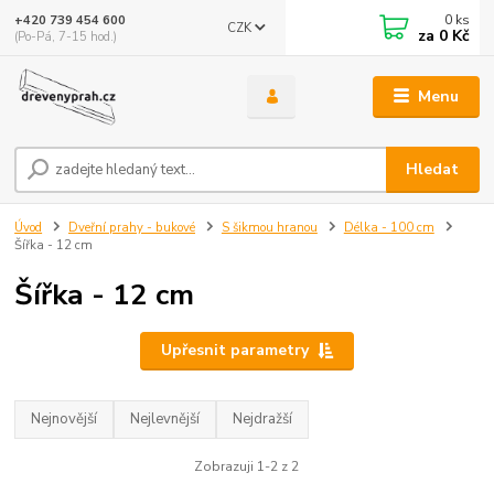
0
ks
+420 739 454 600
CZK
za
0 Kč
(Po-Pá, 7-15 hod.)
Menu
Hledat
Úvod
Dveřní prahy - bukové
S šikmou hranou
Délka - 100 cm
Šířka - 12 cm
Šířka - 12 cm
Upřesnit parametry
Nejnovější
Nejlevnější
Nejdražší
Zobrazuji 1-2 z 2