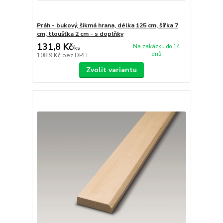
Práh - bukový, šikmá hrana, délka 125 cm, šířka 7
cm, tloušťka 2 cm - s doplňky
131,8 Kč
Na zakázku do 14
/
ks
dnů
108,9 Kč
bez DPH
Zvolit variantu