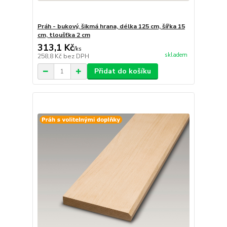
Práh - bukový, šikmá hrana, délka 125 cm, šířka 15
cm, tloušťka 2 cm
313,1 Kč
/
ks
skladem
258,8 Kč
bez DPH
Přidat do košíku