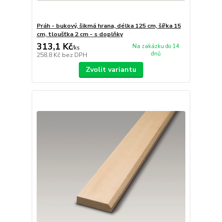
Práh - bukový, šikmá hrana, délka 125 cm, šířka 15
cm, tloušťka 2 cm - s doplňky
313,1 Kč
Na zakázku do 14
/
ks
dnů
258,8 Kč
bez DPH
Zvolit variantu