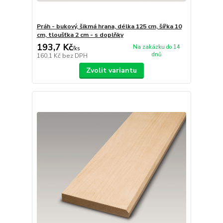
Práh - bukový, šikmá hrana, délka 125 cm, šířka 10
cm, tloušťka 2 cm - s doplňky
193,7 Kč
Na zakázku do 14
/
ks
dnů
160,1 Kč
bez DPH
Zvolit variantu