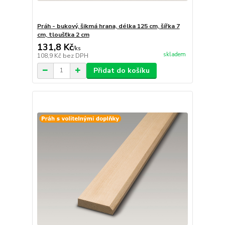
Práh - bukový, šikmá hrana, délka 125 cm, šířka 7
cm, tloušťka 2 cm
131,8 Kč
/
ks
skladem
108,9 Kč
bez DPH
Přidat do košíku