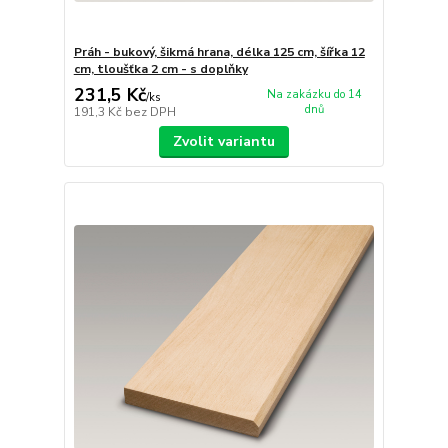
Práh - bukový, šikmá hrana, délka 125 cm, šířka 12
cm, tloušťka 2 cm - s doplňky
231,5 Kč
Na zakázku do 14
/
ks
dnů
191,3 Kč
bez DPH
Zvolit variantu