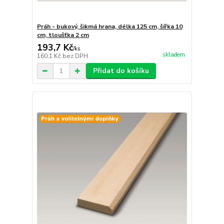
Práh - bukový, šikmá hrana, délka 125 cm, šířka 10
cm, tloušťka 2 cm
193,7 Kč
/
ks
skladem
160,1 Kč
bez DPH
Přidat do košíku