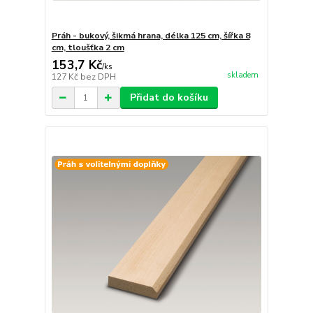
Práh - bukový, šikmá hrana, délka 125 cm, šířka 8
cm, tloušťka 2 cm
153,7 Kč
/
ks
skladem
127 Kč
bez DPH
Přidat do košíku