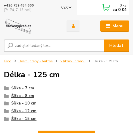
0
ks
+420 739 454 600
CZK
za
0 Kč
(Po-Pá, 7-15 hod.)
Menu
Hledat
Úvod
Dveřní prahy - bukové
S šikmou hranou
Délka - 125 cm
Délka - 125 cm
Šířka - 7 cm
Šířka - 8 cm
Šířka - 10 cm
Šířka - 12 cm
Šířka - 15 cm