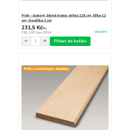
Práh - bukový, šikmá hrana, délka 125 cm, šířka 12
cm, tloušťka 2 cm
231,5 Kč
/
ks
skladem
191,3 Kč
bez DPH
Přidat do košíku