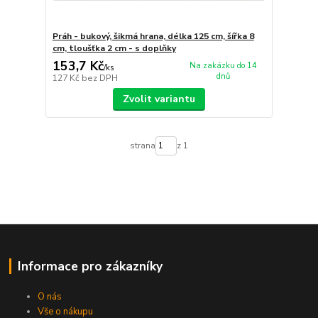
Práh - bukový, šikmá hrana, délka 125 cm, šířka 8
cm, tloušťka 2 cm - s doplňky
153,7 Kč
Na zakázku do 14
/
ks
dnů
127 Kč
bez DPH
Zvolit variantu
strana
z 1
Informace pro zákazníky
O nás
Vše o nákupu