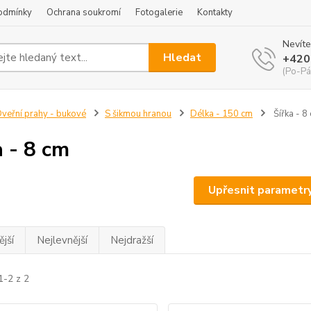
odmínky
Ochrana soukromí
Fotogalerie
Kontakty
Nevíte
Hledat
+420
(Po-Pá
veřní prahy - bukové
S šikmou hranou
Délka - 150 cm
Šířka - 8
a - 8 cm
Upřesnit parametr
jší
Nejlevnější
Nejdražší
1-2 z 2