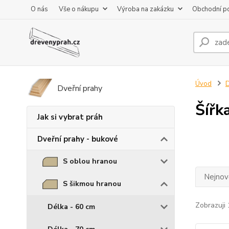
O nás
Vše o nákupu
Výroba na zakázku
Obchodní p
Úvod
D
Dveřní prahy
Šířk
Jak si vybrat práh
Dveřní prahy - bukové
S oblou hranou
Nejnově
S šikmou hranou
Zobrazuji 
Délka - 60 cm