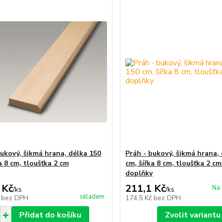
bukový, šikmá hrana, délka 150
Práh - bukový, šikmá hrana,
a 8 cm, tloušťka 2 cm
cm, šířka 8 cm, tloušťka 2 cm
doplňky
 Kč
211,1 Kč
Na 
/
ks
/
ks
skladem
č
bez DPH
174,5 Kč
bez DPH
Přidat do košíku
Zvolit variantu