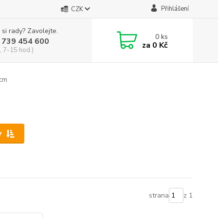
Přihlášení
CZK
 si rady? Zavolejte.
0
ks
 739 454 600
za
0 Kč
, 7-15 hod.)
 cm
y
strana
z 1