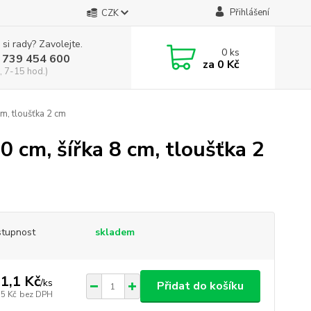
Přihlášení
CZK
 si rady? Zavolejte.
0
ks
 739 454 600
za
0 Kč
, 7-15 hod.)
cm, tloušťka 2 cm
0 cm, šířka 8 cm, tloušťka 2
tupnost
skladem
1,1 Kč
/
ks
Přidat do košíku
,5 Kč
bez DPH