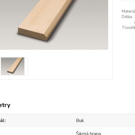
Materiá
Délka:
Tloušťk
etry
ál
Buk
Šikmá hrana