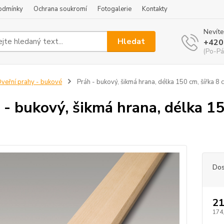
odmínky
Ochrana soukromí
Fotogalerie
Kontakty
Nevíte
Hledat
+420
(Po-Pá
veřní prahy - bukové
Práh - bukový, šikmá hrana, délka 150 cm, šířka 8 
 - bukový, šikmá hrana, délka 15
Dos
21
174