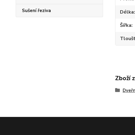
Sušení řeziva
Délka
Šířka
Tlouš
Zboží 
Dveřn