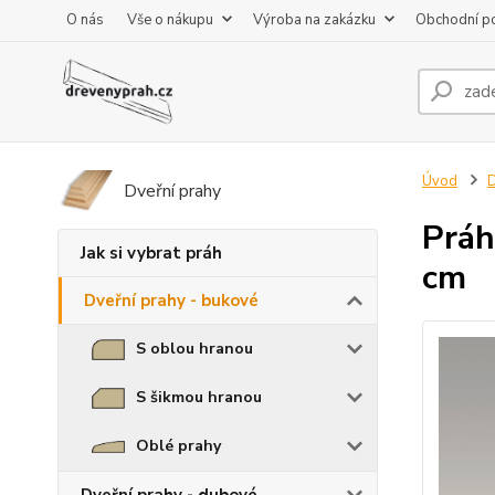
O nás
Vše o nákupu
Výroba na zakázku
Obchodní p
Úvod
D
Dveřní prahy
Práh
Jak si vybrat práh
cm
Dveřní prahy - bukové
S oblou hranou
S šikmou hranou
Oblé prahy