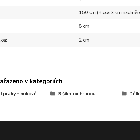
150 cm (+ cca 2 cm nadměr
8 cm
ťka
2 cm
zařazeno v kategoriích
í prahy - bukové
S šikmou hranou
Délk