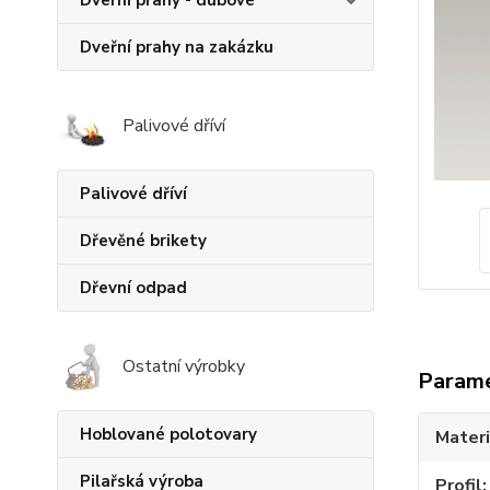
Dveřní prahy - dubové
Dveřní prahy na zakázku
Palivové dříví
Palivové dříví
Dřevěné brikety
Dřevní odpad
Ostatní výrobky
Param
Hoblované polotovary
Materi
Pilařská výroba
Profil