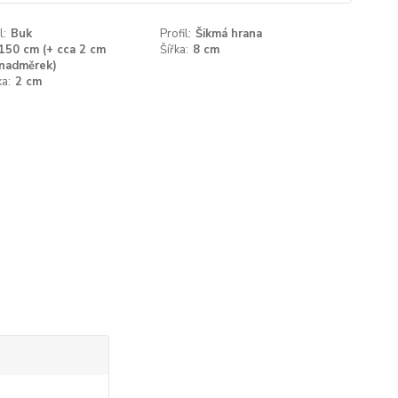
l:
Buk
Profil:
Šikmá hrana
150 cm (+ cca 2 cm
Šířka:
8 cm
nadměrek)
a:
2 cm