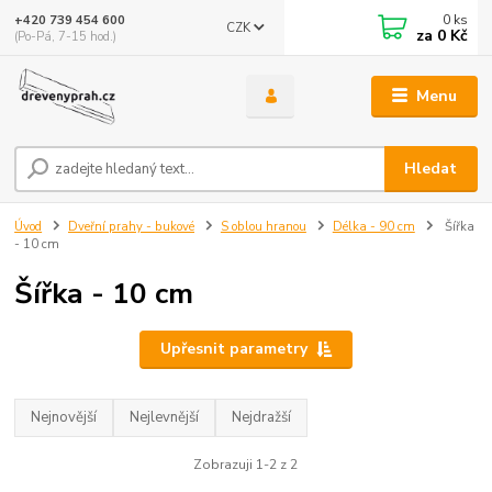
0
ks
+420 739 454 600
CZK
za
0 Kč
(Po-Pá, 7-15 hod.)
Menu
Hledat
Úvod
Dveřní prahy - bukové
S oblou hranou
Délka - 90 cm
Šířka
- 10 cm
Šířka - 10 cm
Upřesnit parametry
Nejnovější
Nejlevnější
Nejdražší
Zobrazuji 1-2 z 2