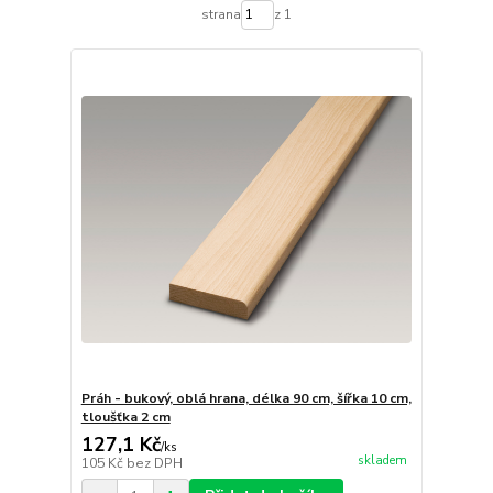
strana
z 1
Práh - bukový, oblá hrana, délka 90 cm, šířka 10 cm,
tloušťka 2 cm
127,1 Kč
/
ks
skladem
105 Kč
bez DPH