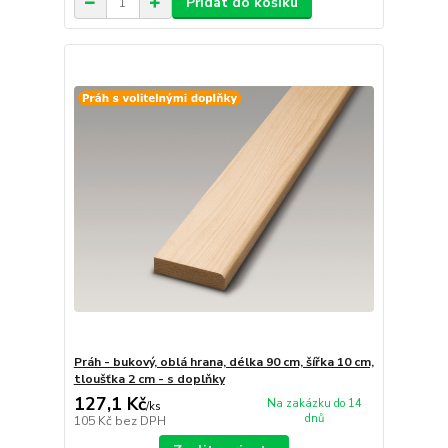
Přidat do košíku
Práh - bukový, oblá hrana, délka 90 cm, šířka 10 cm,
tloušťka 2 cm - s doplňky
127,1 Kč
Na zakázku do 14
/
ks
dnů
105 Kč
bez DPH