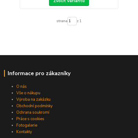
Zvolit variantu
strana
z 1
Informace pro zákazníky
O nás
Vše o nákupu
Výroba na zakázku
Obchodní podmínky
Ochrana soukromí
Práce s cookies
Fotogalerie
Kontakty