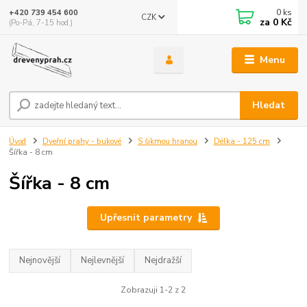
0
ks
+420 739 454 600
CZK
za
0 Kč
(Po-Pá, 7-15 hod.)
Menu
Hledat
Úvod
Dveřní prahy - bukové
S šikmou hranou
Délka - 125 cm
Šířka - 8 cm
Šířka - 8 cm
Upřesnit parametry
Nejnovější
Nejlevnější
Nejdražší
Zobrazuji 1-2 z 2