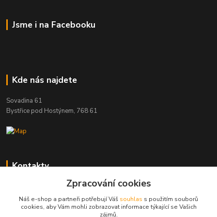
Jsme i na Facebooku
Kde nás najdete
Sovadina 61
Bystřice pod Hostýnem, 768 61
Kontakty
Zpracování cookies
DŘEVOPRODUKT BEDNAŘÍK s.r.o.
+420 739 454 600
Náš e-shop a partneři potřebují Váš
souhlas
s použitím souborů
(Po-Pá, 7-15 hod.)
cookies, aby Vám mohli zobrazovat informace týkající se Vašich
zájmů.