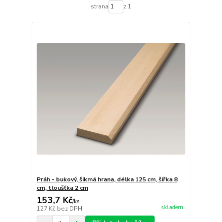
strana
z 1
Práh - bukový, šikmá hrana, délka 125 cm, šířka 8
cm, tloušťka 2 cm
153,7 Kč
/
ks
skladem
127 Kč
bez DPH