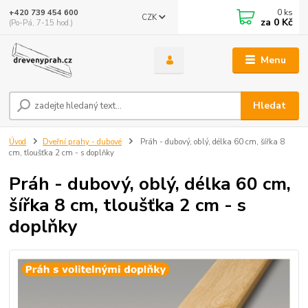
0
ks
+420 739 454 600
CZK
za
0 Kč
(Po-Pá, 7-15 hod.)
Menu
Hledat
Úvod
Dveřní prahy - dubové
Práh - dubový, oblý, délka 60 cm, šířka 8
cm, tloušťka 2 cm - s doplňky
Práh - dubový, oblý, délka 60 cm,
šířka 8 cm, tloušťka 2 cm - s
doplňky