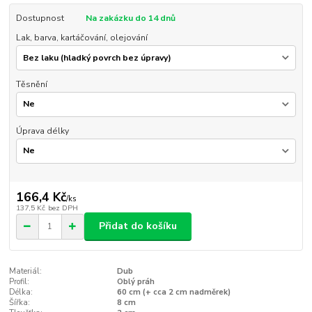
Dostupnost
Na zakázku do 14 dnů
Lak, barva, kartáčování, olejování
Těsnění
Úprava délky
166,4 Kč
/
ks
137,5 Kč
bez DPH
Přidat do košíku
Materiál:
Dub
Profil:
Oblý práh
Délka:
60 cm (+ cca 2 cm nadměrek)
Šířka:
8 cm