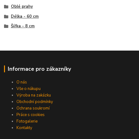
Oblé prahy
Délka - 60 cm
Šířka - 8 cm
Informace pro zákazníky
O nás
Vše o nákupu
Výroba na zakázku
Obchodní podmínky
Ochrana soukromí
Práce s cookies
Fotogalerie
Kontakty