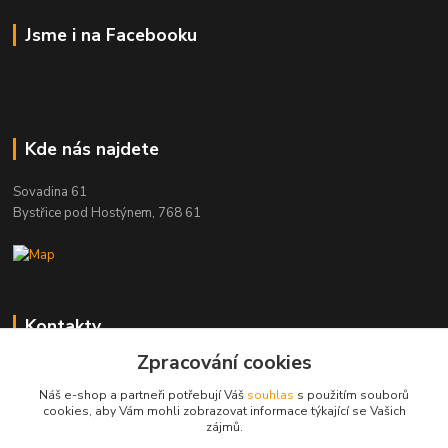
Jsme i na Facebooku
Kde nás najdete
Sovadina 61
Bystřice pod Hostýnem, 768 61
Kontakty
Zpracování cookies
DŘEVOPRODUKT BEDNAŘÍK s.r.o.
+420 739 454 600
Náš e-shop a partneři potřebují Váš
souhlas
s použitím souborů
(Po-Pá, 7-15 hod.)
cookies, aby Vám mohli zobrazovat informace týkající se Vašich
zájmů.
info@drevenyprah.cz