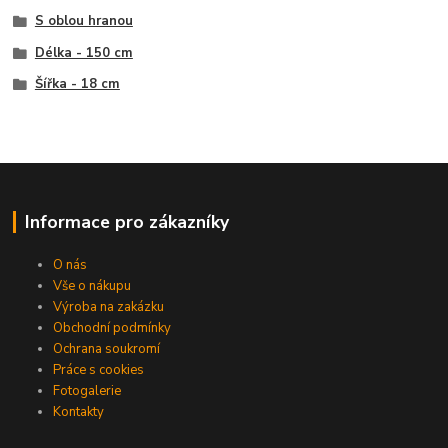
S oblou hranou
Délka - 150 cm
Šířka - 18 cm
Informace pro zákazníky
O nás
Vše o nákupu
Výroba na zakázku
Obchodní podmínky
Ochrana soukromí
Práce s cookies
Fotogalerie
Kontakty