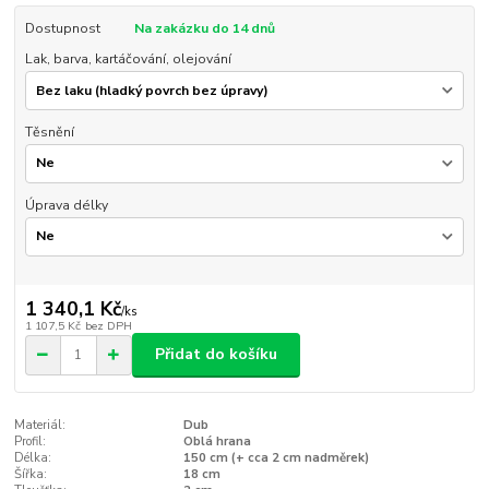
Dostupnost
Na zakázku do 14 dnů
Lak, barva, kartáčování, olejování
Těsnění
Úprava délky
1 340,1 Kč
/
ks
1 107,5 Kč
bez DPH
Přidat do košíku
Materiál:
Dub
Profil:
Oblá hrana
Délka:
150 cm (+ cca 2 cm nadměrek)
Šířka:
18 cm