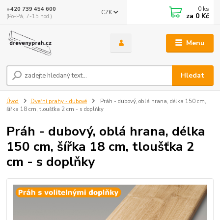
0
ks
+420 739 454 600
CZK
za
0 Kč
(Po-Pá, 7-15 hod.)
Menu
Hledat
Úvod
Dveřní prahy - dubové
Práh - dubový, oblá hrana, délka 150 cm,
šířka 18 cm, tloušťka 2 cm - s doplňky
Práh - dubový, oblá hrana, délka
150 cm, šířka 18 cm, tloušťka 2
cm - s doplňky