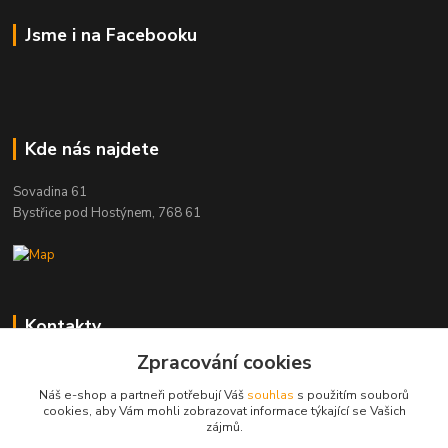
Jsme i na Facebooku
Kde nás najdete
Sovadina 61
Bystřice pod Hostýnem, 768 61
Kontakty
Zpracování cookies
DŘEVOPRODUKT BEDNAŘÍK s.r.o.
+420 739 454 600
Náš e-shop a partneři potřebují Váš
souhlas
s použitím souborů
(Po-Pá, 7-15 hod.)
cookies, aby Vám mohli zobrazovat informace týkající se Vašich
zájmů.
info@drevenyprah.cz