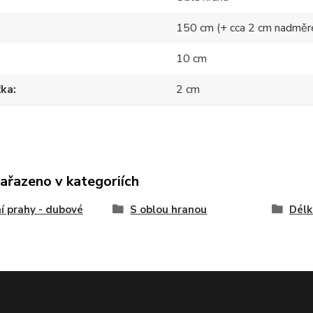
150 cm (+ cca 2 cm nadměr
10 cm
ťka
2 cm
zařazeno v kategoriích
í prahy - dubové
S oblou hranou
Délk