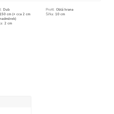
l:
Dub
Profil:
Oblá hrana
150 cm (+ cca 2 cm
Šířka:
10 cm
nadměrek)
a:
2 cm