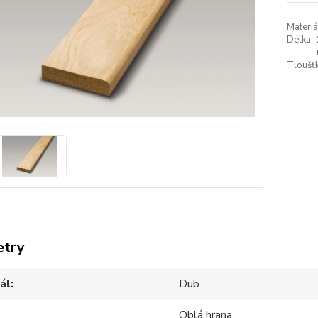
Materiá
Délka:
Tloušťk
etry
ál
Dub
Oblá hrana