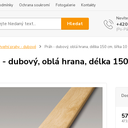
odmínky
Ochrana soukromí
Fotogalerie
Kontakty
Nevíte
Hledat
+420
(Po-Pá
veřní prahy - dubové
Práh - dubový, oblá hrana, délka 150 cm, šířka 10
 - dubový, oblá hrana, délka 150
Dos
57
473