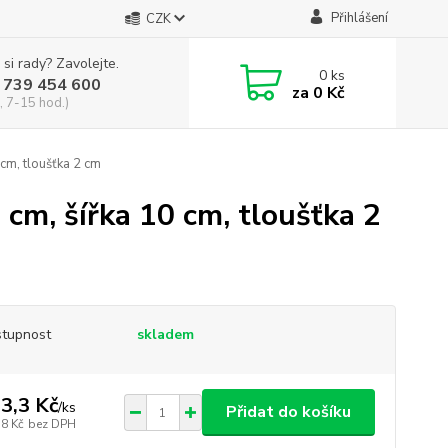
Přihlášení
CZK
 si rady? Zavolejte.
0
ks
 739 454 600
za
0 Kč
, 7-15 hod.)
 cm, tloušťka 2 cm
 cm, šířka 10 cm, tloušťka 2
tupnost
skladem
3,3 Kč
/
ks
Přidat do košíku
,8 Kč
bez DPH