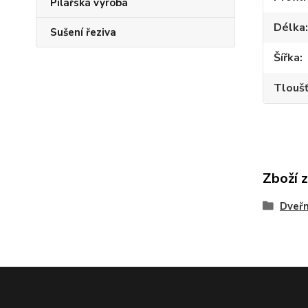
Pilařská výroba
Délka
Sušení řeziva
Šířka
Tlouš
Zboží 
Dveřn