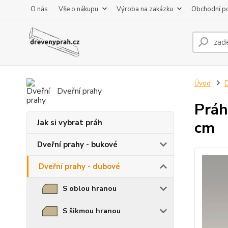
O nás
Vše o nákupu
Výroba na zakázku
Obchodní p
Úvod
D
Dveřní prahy
Práh
Jak si vybrat práh
cm
Dveřní prahy - bukové
Dveřní prahy - dubové
S oblou hranou
S šikmou hranou