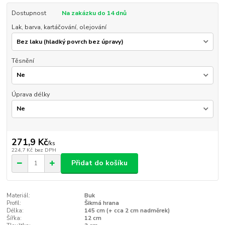
Dostupnost
Na zakázku do 14 dnů
Lak, barva, kartáčování, olejování
Těsnění
Úprava délky
271,9 Kč
/
ks
224,7 Kč
bez DPH
Přidat do košíku
Materiál:
Buk
Profil:
Šikmá hrana
Délka:
145 cm (+ cca 2 cm nadměrek)
Šířka:
12 cm