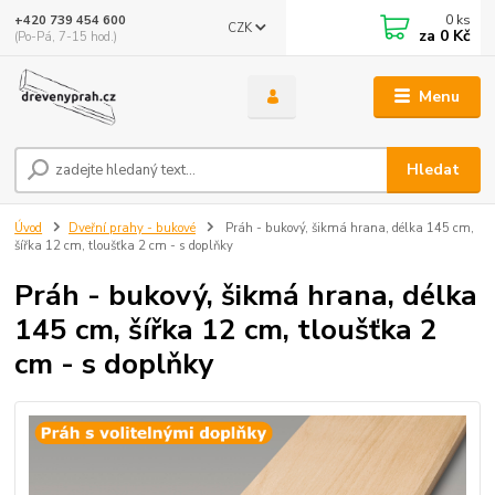
0
ks
+420 739 454 600
CZK
za
0 Kč
(Po-Pá, 7-15 hod.)
Menu
Hledat
Úvod
Dveřní prahy - bukové
Práh - bukový, šikmá hrana, délka 145 cm,
šířka 12 cm, tloušťka 2 cm - s doplňky
Práh - bukový, šikmá hrana, délka
145 cm, šířka 12 cm, tloušťka 2
cm - s doplňky