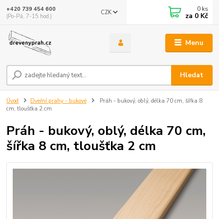
0
ks
+420 739 454 600
CZK
za
0 Kč
(Po-Pá, 7-15 hod.)
Menu
Hledat
Úvod
Dveřní prahy - bukové
Práh - bukový, oblý, délka 70 cm, šířka 8
cm, tloušťka 2 cm
Práh - bukový, oblý, délka 70 cm,
šířka 8 cm, tloušťka 2 cm