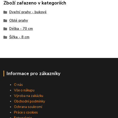
Zboží zařazeno v kategoriích
Dveřní prahy - bukové
Oblé prahy
Délka - 70 cm
Šířka - 8 cm
Informace pro zákazníky
O nás
Vše o nákupu
Výroba na zakázku
Obchodní podmínky
Ochrana soukromí
Práce s cookies
Fotogalerie