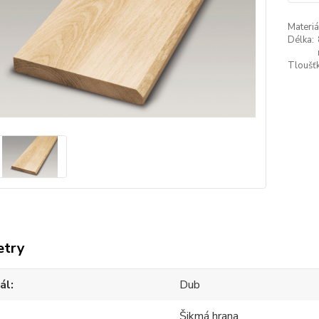
Materiá
Délka:
Tloušťk
etry
ál
Dub
Šikmá hrana