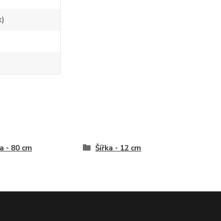
k)
a - 80 cm
Šířka - 12 cm