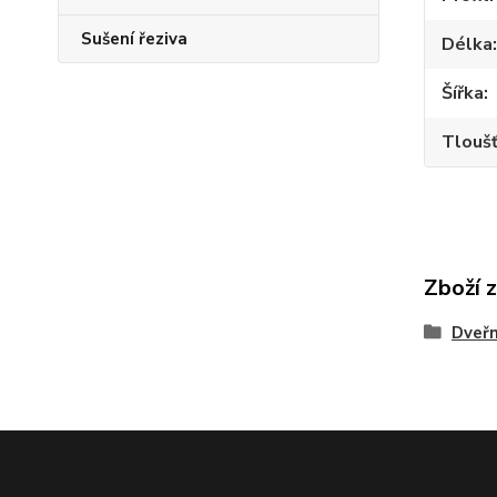
Sušení řeziva
Délka
Šířka
Tlouš
Zboží 
Dveřn