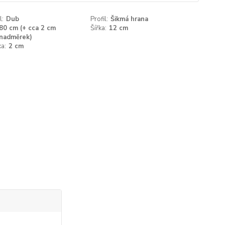
l:
Dub
Profil:
Šikmá hrana
80 cm (+ cca 2 cm
Šířka:
12 cm
nadměrek)
a:
2 cm