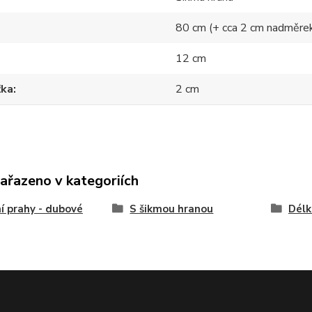
80 cm (+ cca 2 cm nadměre
12 cm
ťka
2 cm
zařazeno v kategoriích
í prahy - dubové
S šikmou hranou
Délk