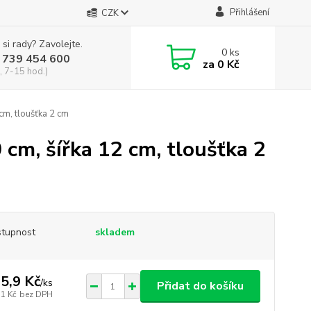
Přihlášení
CZK
 si rady? Zavolejte.
0
ks
 739 454 600
za
0 Kč
, 7-15 hod.)
cm, tloušťka 2 cm
 cm, šířka 12 cm, tloušťka 2
tupnost
skladem
5,9 Kč
/
ks
Přidat do košíku
,1 Kč
bez DPH