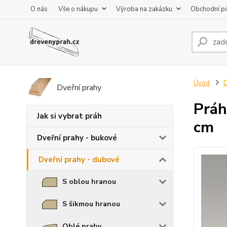
O nás
Vše o nákupu
Výroba na zakázku
Obchodní p
Úvod
D
Dveřní prahy
Práh
Jak si vybrat práh
cm
Dveřní prahy - bukové
Dveřní prahy - dubové
S oblou hranou
S šikmou hranou
Oblé prahy