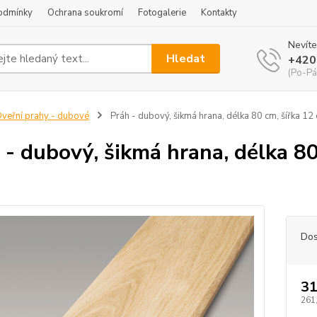
odmínky
Ochrana soukromí
Fotogalerie
Kontakty
Nevíte
Hledat
+420
(Po-Pá
veřní prahy - dubové
Práh - dubový, šikmá hrana, délka 80 cm, šířka 12 
 - dubový, šikmá hrana, délka 80
Dos
31
261