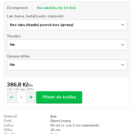
Dostupnost
Na zakázku do 14 dnů
Lak, barva, kartáčování, olejování
Těsnění
Úprava délky
386,8 Kč
/
ks
319,7 Kč
bez DPH
Přidat do košíku
Materiál:
Buk
Profil:
Šikmá hrana
Délka:
90 cm (+ cca 2 cm nadměrek)
Šířka:
20 cm