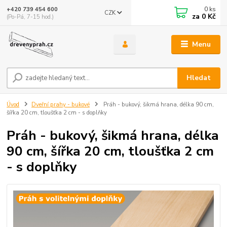
0
ks
+420 739 454 600
CZK
za
0 Kč
(Po-Pá, 7-15 hod.)
Menu
Hledat
Úvod
Dveřní prahy - bukové
Práh - bukový, šikmá hrana, délka 90 cm,
šířka 20 cm, tloušťka 2 cm - s doplňky
Práh - bukový, šikmá hrana, délka
90 cm, šířka 20 cm, tloušťka 2 cm
- s doplňky