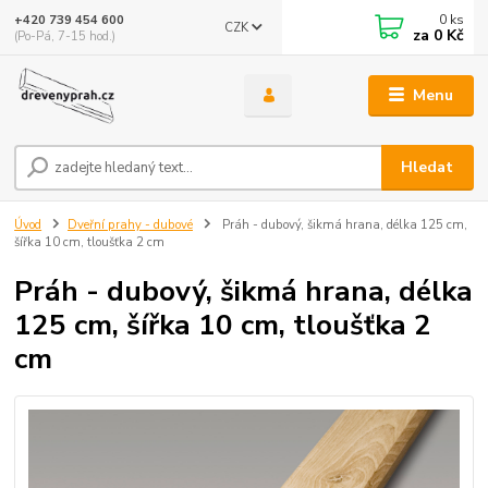
0
ks
+420 739 454 600
CZK
za
0 Kč
(Po-Pá, 7-15 hod.)
Menu
Hledat
Úvod
Dveřní prahy - dubové
Práh - dubový, šikmá hrana, délka 125 cm,
šířka 10 cm, tloušťka 2 cm
Práh - dubový, šikmá hrana, délka
125 cm, šířka 10 cm, tloušťka 2
cm