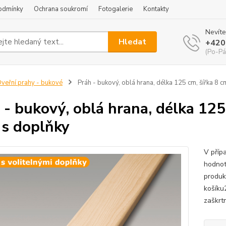
odmínky
Ochrana soukromí
Fotogalerie
Kontakty
Nevíte
Hledat
+420
(Po-Pá
veřní prahy - bukové
Práh - bukový, oblá hrana, délka 125 cm, šířka 8 c
 - bukový, oblá hrana, délka 125 
 s doplňky
V příp
hodnot
produk
košíku
zaškrtn