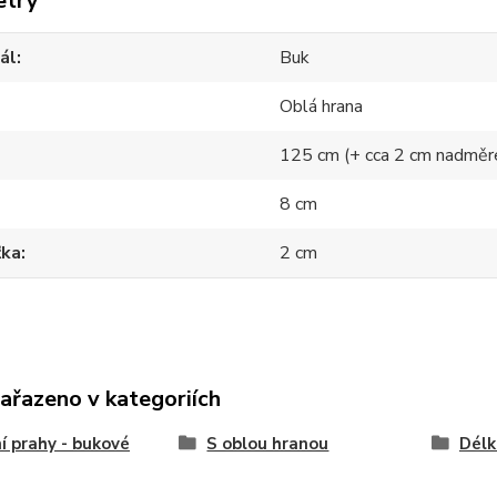
etry
ál
Buk
Oblá hrana
125 cm (+ cca 2 cm nadměr
8 cm
ťka
2 cm
zařazeno v kategoriích
í prahy - bukové
S oblou hranou
Délk