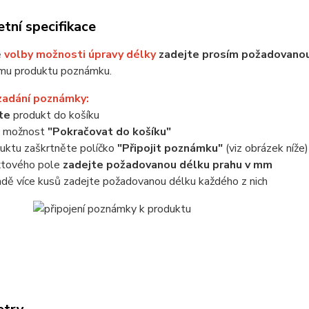
tní specifikace
ě
volby možnosti úpravy délky
zadejte prosím požadovanou
mu produktu poznámku.
zadání poznámky:
jte
produkt do košíku
e možnost
"Pokračovat do košíku"
uktu zaškrtněte políčko
"Připojit poznámku"
(viz obrázek níže)
xtového pole
zadejte požadovanou délku prahu v mm
adě více kusů zadejte požadovanou délku každého z nich