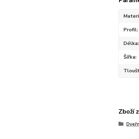
Param
Materi
Profil
Délka
Šířka
Tlouš
Zboží 
Dveřn