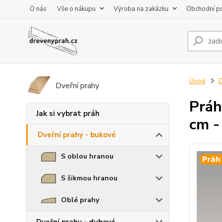
O nás
Vše o nákupu
Výroba na zakázku
Obchodní p
Úvod
D
Dveřní prahy
Práh
Jak si vybrat práh
cm -
Dveřní prahy - bukové
S oblou hranou
S šikmou hranou
Oblé prahy