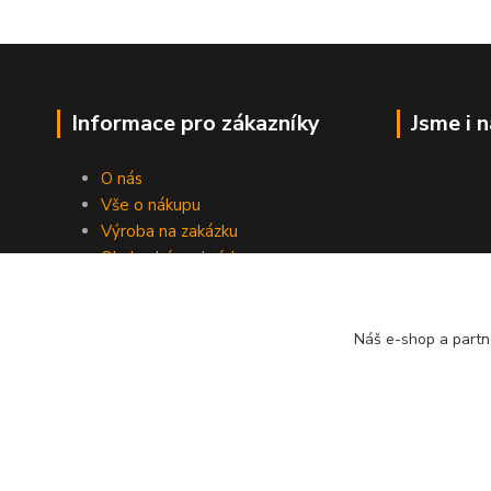
Informace pro zákazníky
Jsme i 
O nás
Vše o nákupu
Výroba na zakázku
Obchodní podmínky
Ochrana soukromí
Práce s cookies
Fotogalerie
Náš e-shop a partn
Kontakty