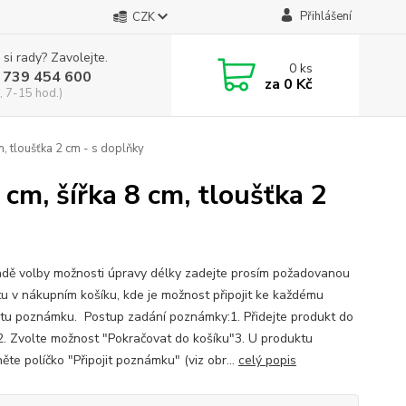
Přihlášení
CZK
 si rady? Zavolejte.
0
ks
 739 454 600
za
0 Kč
, 7-15 hod.)
m, tloušťka 2 cm - s doplňky
cm, šířka 8 cm, tloušťka 2
adě volby možnosti úpravy délky zadejte prosím požadovanou
u v nákupním košíku, kde je možnost připojit ke každému
tu poznámku. Postup zadání poznámky:1. Přidejte produkt do
2. Zvolte možnost "Pokračovat do košíku"3. U produktu
ěte políčko "Připojit poznámku" (viz obr...
celý popis