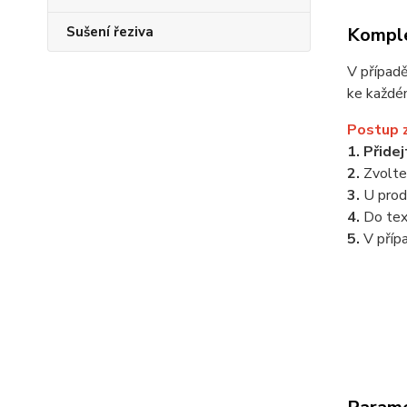
Komple
Sušení řeziva
V případ
ke každé
Postup 
1. Přide
2.
Zvolt
3.
U prod
4.
Do te
5.
V příp