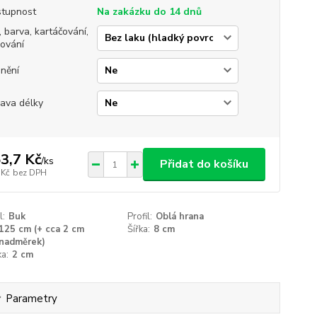
tupnost
Na zakázku do 14 dnů
, barva, kartáčování,
jování
nění
ava délky
3,7 Kč
/
ks
Přidat do košíku
 Kč
bez DPH
l:
Buk
Profil:
Oblá hrana
125 cm (+ cca 2 cm
Šířka:
8 cm
nadměrek)
a:
2 cm
Parametry