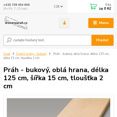
0
ks
+420 739 454 600
CZK
za
0 Kč
(Po-Pá, 7-15 hod.)
Menu
Hledat
Úvod
Dveřní prahy - bukové
Práh - bukový, oblá hrana, délka 125 cm,
šířka 15 cm, tloušťka 2 cm
Práh - bukový, oblá hrana, délka
125 cm, šířka 15 cm, tloušťka 2
cm