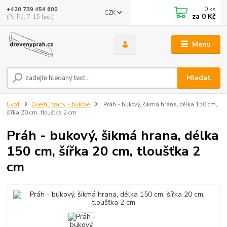
0
ks
+420 739 454 600
CZK
za
0 Kč
(Po-Pá, 7-15 hod.)
Menu
Hledat
Úvod
Dveřní prahy - bukové
Práh - bukový, šikmá hrana, délka 150 cm,
šířka 20 cm, tloušťka 2 cm
Práh - bukový, šikmá hrana, délka
150 cm, šířka 20 cm, tloušťka 2
cm