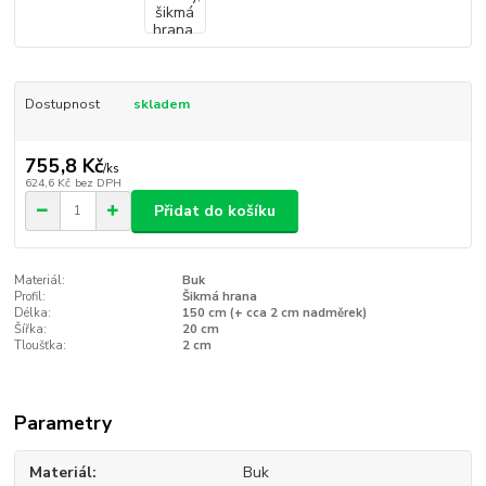
Dostupnost
skladem
755,8 Kč
/
ks
624,6 Kč
bez DPH
Přidat do košíku
Materiál:
Buk
Profil:
Šikmá hrana
Délka:
150 cm (+ cca 2 cm nadměrek)
Šířka:
20 cm
Tloušťka:
2 cm
Parametry
Materiál
Buk