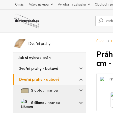
O nás
Vše o nákupu
Výroba na zakázku
Obchodní p
Úvod
D
Dveřní prahy
Práh
Jak si vybrat práh
cm -
Dveřní prahy - bukové
Dveřní prahy - dubové
S oblou hranou
S šikmou hranou