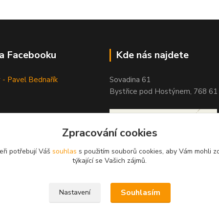
na Facebooku
Kde nás najdete
 - Pavel Bednařík
Sovadina 61
Bystřice pod Hostýnem, 768 61
Zpracování cookies
eři potřebují Váš
souhlas
s použitím souborů cookies, aby Vám mohli z
týkající se Vašich zájmů.
Souhlasím
Nastavení