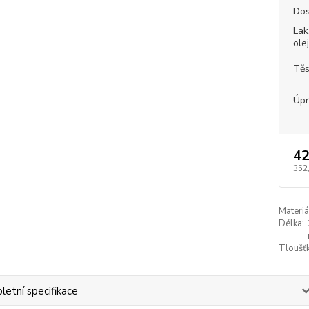
Dos
Lak
ole
Těs
Úpr
42
352
Materiá
Délka:
Tloušťk
etní specifikace