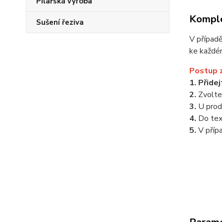
Pilařská výroba
Komple
Sušení řeziva
V případ
ke každé
Postup 
1. Přide
2.
Zvolt
3.
U prod
4.
Do te
5.
V příp