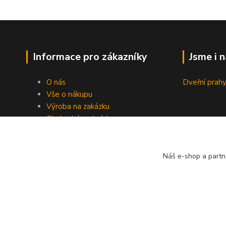
Informace pro zákazníky
Jsme i 
O nás
Dveřní prahy
Vše o nákupu
Výroba na zakázku
Obchodní podmínky
Ochrana soukromí
Práce s cookies
Fotogalerie
Náš e-shop a partn
Kontakty