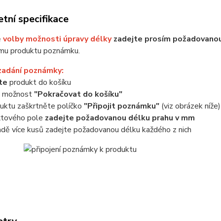
tní specifikace
ě
volby možnosti úpravy délky
zadejte prosím požadovanou
mu produktu poznámku.
zadání poznámky:
jte
produkt do košíku
e možnost
"Pokračovat do košíku"
uktu zaškrtněte políčko
"Připojit poznámku"
(viz obrázek níže)
xtového pole
zadejte požadovanou délku prahu v mm
adě více kusů zadejte požadovanou délku každého z nich