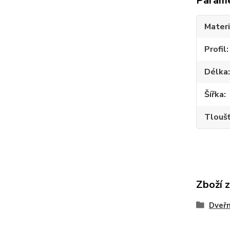
Param
Materi
Profil
Délka
Šířka
Tlouš
Zboží 
Dveřn