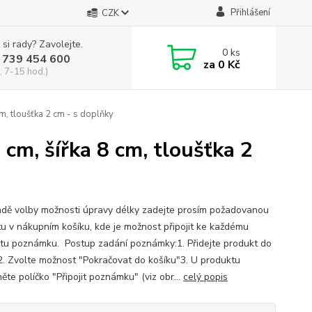
Přihlášení
CZK
 si rady? Zavolejte.
0
ks
 739 454 600
za
0 Kč
, 7-15 hod.)
m, tloušťka 2 cm - s doplňky
 cm, šířka 8 cm, tloušťka 2
adě volby možnosti úpravy délky zadejte prosím požadovanou
u v nákupním košíku, kde je možnost připojit ke každému
tu poznámku. Postup zadání poznámky:1. Přidejte produkt do
2. Zvolte možnost "Pokračovat do košíku"3. U produktu
ěte políčko "Připojit poznámku" (viz obr...
celý popis