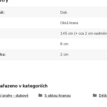
etry
ál
Dub
Oblá hrana
145 cm (+ cca 2 cm nadměr
8 cm
ťka
2 cm
zařazeno v kategoriích
í prahy - dubové
S oblou hranou
Délk