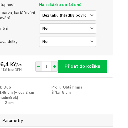
tupnost
Na zakázku do 14 dnů
, barva, kartáčování,
jování
nění
ava délky
6,4 Kč
/
ks
Přidat do košíku
,4 Kč
bez DPH
l:
Dub
Profil:
Oblá hrana
145 cm (+ cca 2 cm
Šířka:
8 cm
nadměrek)
a:
2 cm
Parametry