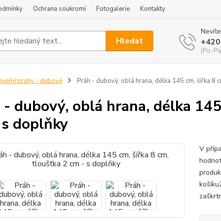
odmínky
Ochrana soukromí
Fotogalerie
Kontakty
Nevíte
Hledat
+420
(Po-Pá
veřní prahy - dubové
Práh - dubový, oblá hrana, délka 145 cm, šířka 8 c
 - dubový, oblá hrana, délka 145
 s doplňky
V příp
hodnot
produk
košíku
zaškrtn