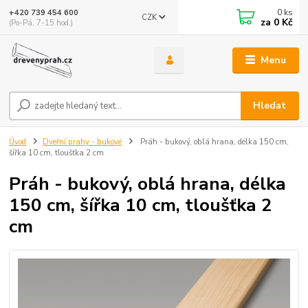
0
ks
+420 739 454 600
CZK
za
0 Kč
(Po-Pá, 7-15 hod.)
Menu
Hledat
Úvod
Dveřní prahy - bukové
Práh - bukový, oblá hrana, délka 150 cm,
šířka 10 cm, tloušťka 2 cm
Práh - bukový, oblá hrana, délka
150 cm, šířka 10 cm, tloušťka 2
cm