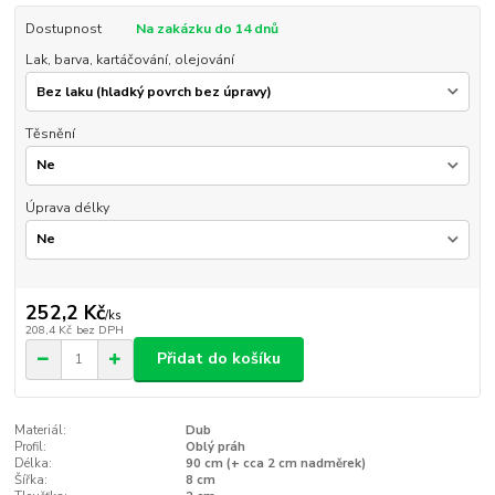
Dostupnost
Na zakázku do 14 dnů
Lak, barva, kartáčování, olejování
Těsnění
Úprava délky
252,2 Kč
/
ks
208,4 Kč
bez DPH
Přidat do košíku
Materiál:
Dub
Profil:
Oblý práh
Délka:
90 cm (+ cca 2 cm nadměrek)
Šířka:
8 cm