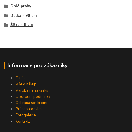
Oblé prahy
Délka - 90 cm
Šířka - 8 cm
Informace pro zákazníky
O nás
Vše o nákupu
Výroba na zakázku
Obchodní podmínky
Ochrana soukromí
Práce s cookies
Fotogalerie
Kontakty