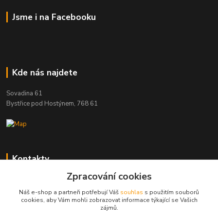
Jsme i na Facebooku
Kde nás najdete
Sovadina 61
Bystřice pod Hostýnem, 768 61
Kontakty
Zpracování cookies
DŘEVOPRODUKT BEDNAŘÍK s.r.o.
+420 739 454 600
Náš e-shop a partneři potřebují Váš
souhlas
s použitím souborů
(Po-Pá, 7-15 hod.)
cookies, aby Vám mohli zobrazovat informace týkající se Vašich
zájmů.
info@drevenyprah.cz