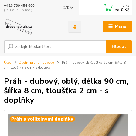
0
ks
+420 739 454 600
CZK
za
0 Kč
(Po-Pá, 7-15 hod.)
Menu
Hledat
Úvod
Dveřní prahy - dubové
Práh - dubový, oblý, délka 90 cm, šířka 8
cm, tloušťka 2 cm - s doplňky
Práh - dubový, oblý, délka 90 cm,
šířka 8 cm, tloušťka 2 cm - s
doplňky