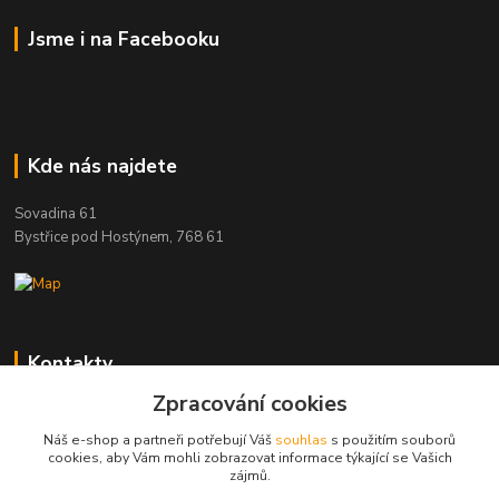
Jsme i na Facebooku
Kde nás najdete
Sovadina 61
Bystřice pod Hostýnem, 768 61
Kontakty
Zpracování cookies
DŘEVOPRODUKT BEDNAŘÍK s.r.o.
+420 739 454 600
Náš e-shop a partneři potřebují Váš
souhlas
s použitím souborů
(Po-Pá, 7-15 hod.)
cookies, aby Vám mohli zobrazovat informace týkající se Vašich
zájmů.
info@drevenyprah.cz