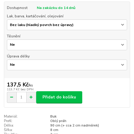
Dostupnost
Na zakázku do 14 dnů
Lak, barva, kartáčování, olejování
Těsnění
Úprava délky
137,5 Kč
/
ks
113,7 Kč
bez DPH
Přidat do košíku
Materiál:
Buk
Profil:
Oblý práh
Délka:
90 cm (+ cca 2 cm nadměrek)
Šířka:
8 cm