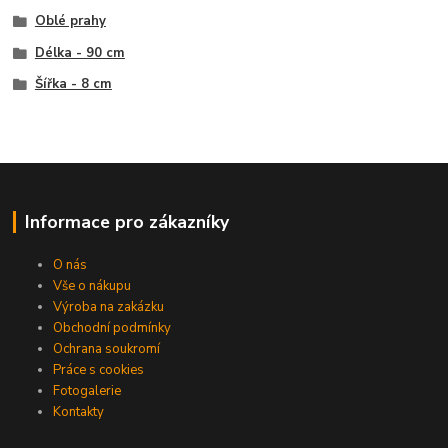
Oblé prahy
Délka - 90 cm
Šířka - 8 cm
Informace pro zákazníky
O nás
Vše o nákupu
Výroba na zakázku
Obchodní podmínky
Ochrana soukromí
Práce s cookies
Fotogalerie
Kontakty