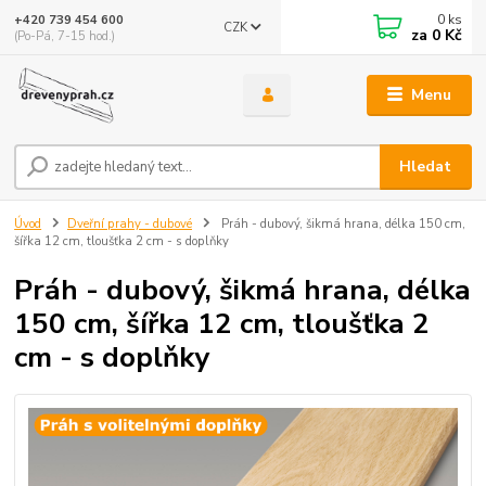
0
ks
+420 739 454 600
CZK
za
0 Kč
(Po-Pá, 7-15 hod.)
Menu
Hledat
Úvod
Dveřní prahy - dubové
Práh - dubový, šikmá hrana, délka 150 cm,
šířka 12 cm, tloušťka 2 cm - s doplňky
Práh - dubový, šikmá hrana, délka
150 cm, šířka 12 cm, tloušťka 2
cm - s doplňky