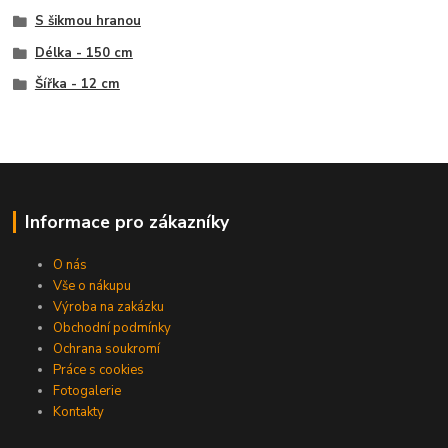
S šikmou hranou
Délka - 150 cm
Šířka - 12 cm
Informace pro zákazníky
O nás
Vše o nákupu
Výroba na zakázku
Obchodní podmínky
Ochrana soukromí
Práce s cookies
Fotogalerie
Kontakty