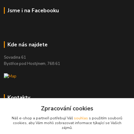
Jsme i na Facebooku
Kde nás najdete
Sovadina 61
Bystřice pod Hostýnem, 768 61
Kontakty
Zpracování cookies
DŘEVOPRODUKT BEDNAŘÍK s.r.o.
+420 739 454 600
Náš e-shop a partneři potřebují Váš
souhlas
s použitím souborů
(Po-Pá, 7-15 hod.)
cookies, aby Vám mohli zobrazovat informace týkající se Vašich
zájmů.
info@drevenyprah.cz