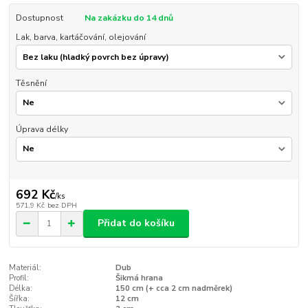
Dostupnost
Na zakázku do 14 dnů
Lak, barva, kartáčování, olejování
Těsnění
Úprava délky
692 Kč
/
ks
571,9 Kč
bez DPH
Přidat do košíku
Materiál:
Dub
Profil:
Šikmá hrana
Délka:
150 cm (+ cca 2 cm nadměrek)
Šířka:
12 cm