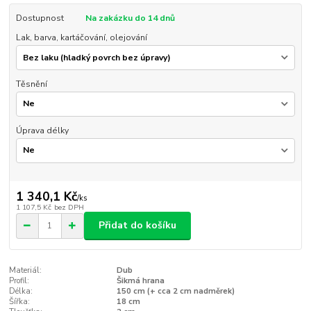
Dostupnost
Na zakázku do 14 dnů
Lak, barva, kartáčování, olejování
Těsnění
Úprava délky
1 340,1 Kč
/
ks
1 107,5 Kč
bez DPH
Přidat do košíku
Materiál:
Dub
Profil:
Šikmá hrana
Délka:
150 cm (+ cca 2 cm nadměrek)
Šířka:
18 cm