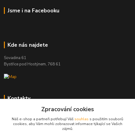
Jsme i na Facebooku
Kde nás najdete
Sovadina 61
Bystřice pod Hostýnem, 768 61
Kontakty
Zpracování cookies
DŘEVOPRODUKT BEDNAŘÍK s.r.o.
+420 739 454 600
Náš e-shop a partneři potřebují Váš
souhlas
s použitím souborů
(Po-Pá, 7-15 hod.)
cookies, aby Vám mohli zobrazovat informace týkající se Vašich
zájmů.
info@drevenyprah.cz