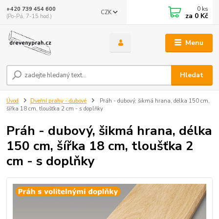
0
ks
+420 739 454 600
CZK
za
0 Kč
(Po-Pá, 7-15 hod.)
Menu
Hledat
Úvod
Dveřní prahy - dubové
Práh - dubový, šikmá hrana, délka 150 cm,
šířka 18 cm, tloušťka 2 cm - s doplňky
Práh - dubový, šikmá hrana, délka
150 cm, šířka 18 cm, tloušťka 2
cm - s doplňky