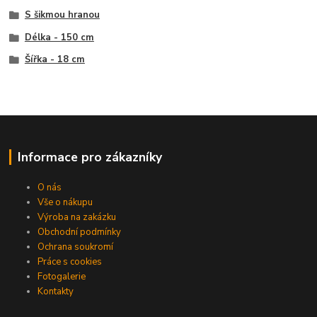
S šikmou hranou
Délka - 150 cm
Šířka - 18 cm
Informace pro zákazníky
O nás
Vše o nákupu
Výroba na zakázku
Obchodní podmínky
Ochrana soukromí
Práce s cookies
Fotogalerie
Kontakty