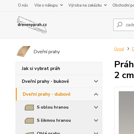
O nás
Vše o nákupu
Výroba na zakázku
Obchodní p
Úvod
D
Dveřní prahy
Práh
Jak si vybrat práh
2 cm
Dveřní prahy - bukové
Dveřní prahy - dubové
S oblou hranou
S šikmou hranou
Oblé prahy