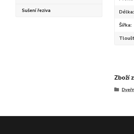
Sušení řeziva
Délka
Šířka
Tlouš
Zboží 
Dveřn