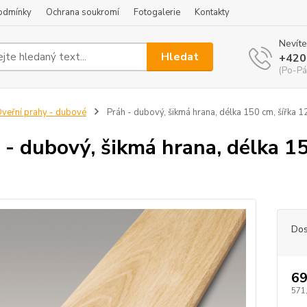
odmínky
Ochrana soukromí
Fotogalerie
Kontakty
Nevíte
Hledat
+420
(Po-Pá
veřní prahy - dubové
Práh - dubový, šikmá hrana, délka 150 cm, šířka 1
 - dubový, šikmá hrana, délka 15
Dos
69
571