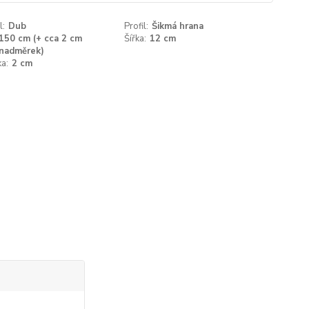
l:
Dub
Profil:
Šikmá hrana
150 cm (+ cca 2 cm
Šířka:
12 cm
nadměrek)
a:
2 cm