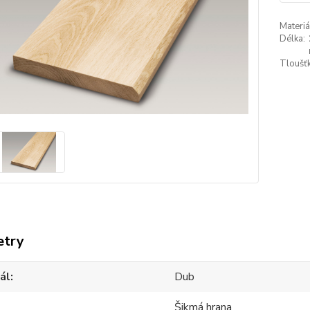
Materiá
Délka:
Tloušťk
etry
ál
Dub
Šikmá hrana