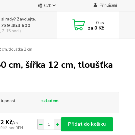
Přihlášení
CZK
 si rady? Zavolejte.
0
ks
 739 454 600
za
0 Kč
, 7-15 hod.)
2 cm, tloušťka 2 cm
0 cm, šířka 12 cm, tloušťka
tupnost
skladem
2 Kč
/
ks
Přidat do košíku
,9 Kč
bez DPH