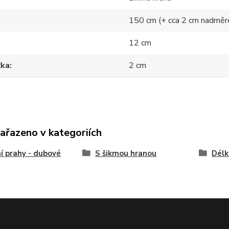
150 cm (+ cca 2 cm nadměr
12 cm
ťka
2 cm
zařazeno v kategoriích
í prahy - dubové
S šikmou hranou
Délk