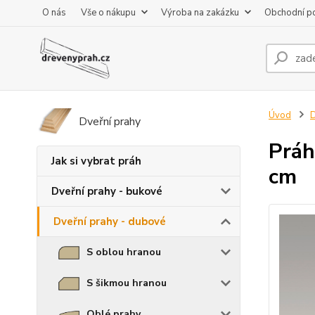
O nás
Vše o nákupu
Výroba na zakázku
Obchodní p
Úvod
D
Dveřní prahy
Práh
Jak si vybrat práh
cm
Dveřní prahy - bukové
Dveřní prahy - dubové
S oblou hranou
S šikmou hranou
Oblé prahy