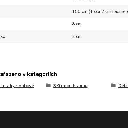
150 cm (+ cca 2 cm nadměr
8 cm
ťka
2 cm
zařazeno v kategoriích
í prahy - dubové
S šikmou hranou
Délk