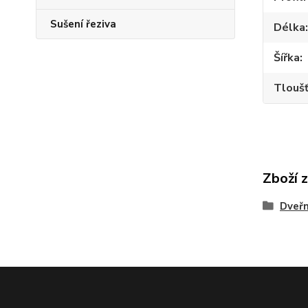
Sušení řeziva
Délka
Šířka
Tlouš
Zboží 
Dveřn