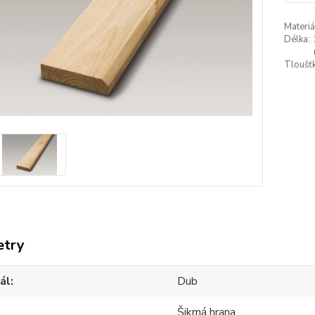
Materiá
Délka:
Tloušťk
etry
ál
Dub
Šikmá hrana