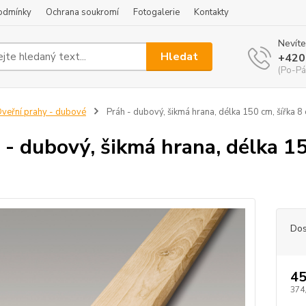
odmínky
Ochrana soukromí
Fotogalerie
Kontakty
Nevíte
Hledat
+420
(Po-Pá
veřní prahy - dubové
Práh - dubový, šikmá hrana, délka 150 cm, šířka 8 
 - dubový, šikmá hrana, délka 15
Dos
45
374