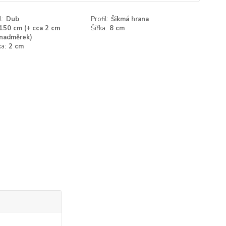
l:
Dub
Profil:
Šikmá hrana
150 cm (+ cca 2 cm
Šířka:
8 cm
nadměrek)
a:
2 cm