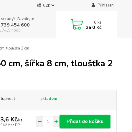
Přihlášení
CZK
 si rady? Zavolejte.
0
ks
 739 454 600
za
0 Kč
, 7-15 hod.)
cm, tloušťka 2 cm
0 cm, šířka 8 cm, tloušťka 2
tupnost
skladem
3,6 Kč
/
ks
Přidat do košíku
,9 Kč
bez DPH