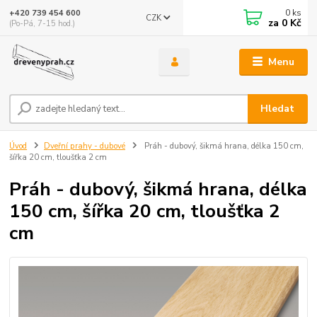
0
ks
+420 739 454 600
CZK
za
0 Kč
(Po-Pá, 7-15 hod.)
Menu
Hledat
Úvod
Dveřní prahy - dubové
Práh - dubový, šikmá hrana, délka 150 cm,
šířka 20 cm, tloušťka 2 cm
Práh - dubový, šikmá hrana, délka
150 cm, šířka 20 cm, tloušťka 2
cm