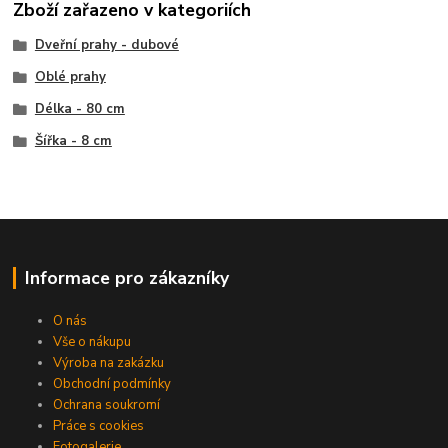
Zboží zařazeno v kategoriích
Dveřní prahy - dubové
Oblé prahy
Délka - 80 cm
Šířka - 8 cm
Informace pro zákazníky
O nás
Vše o nákupu
Výroba na zakázku
Obchodní podmínky
Ochrana soukromí
Práce s cookies
Fotogalerie