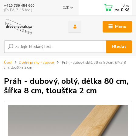
0
ks
+420 739 454 600
CZK
za
0 Kč
(Po-Pá, 7-15 hod.)
Menu
Hledat
Úvod
Dveřní prahy - dubové
Práh - dubový, oblý, délka 80 cm, šířka 8
cm, tloušťka 2 cm
Práh - dubový, oblý, délka 80 cm,
šířka 8 cm, tloušťka 2 cm