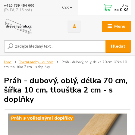
0
ks
+420 739 454 600
CZK
za
0 Kč
(Po-Pá, 7-15 hod.)
Menu
Hledat
Úvod
Dveřní prahy - dubové
Práh - dubový, oblý, délka 70 cm, šířka 10
cm, tloušťka 2 cm - s doplňky
Práh - dubový, oblý, délka 70 cm,
šířka 10 cm, tloušťka 2 cm - s
doplňky