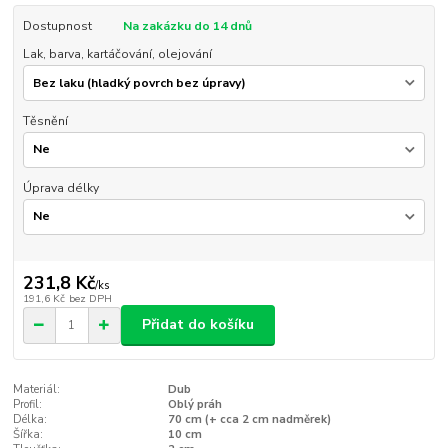
Dostupnost
Na zakázku do 14 dnů
Lak, barva, kartáčování, olejování
Těsnění
Úprava délky
231,8 Kč
/
ks
191,6 Kč
bez DPH
Přidat do košíku
Materiál:
Dub
Profil:
Oblý práh
Délka:
70 cm (+ cca 2 cm nadměrek)
Šířka:
10 cm