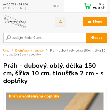
0
ks
+420 739 454 600
CZK
za
0 Kč
(Po-Pá, 7-15 hod.)
Menu
Hledat
Úvod
Dveřní prahy - dubové
Práh - dubový, oblý, délka 150 cm, šířka 10
cm, tloušťka 2 cm - s doplňky
Práh - dubový, oblý, délka 150
cm, šířka 10 cm, tloušťka 2 cm - s
doplňky