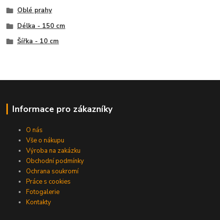
Oblé prahy
Délka - 150 cm
Šířka - 10 cm
Informace pro zákazníky
O nás
Vše o nákupu
Výroba na zakázku
Obchodní podmínky
Ochrana soukromí
Práce s cookies
Fotogalerie
Kontakty