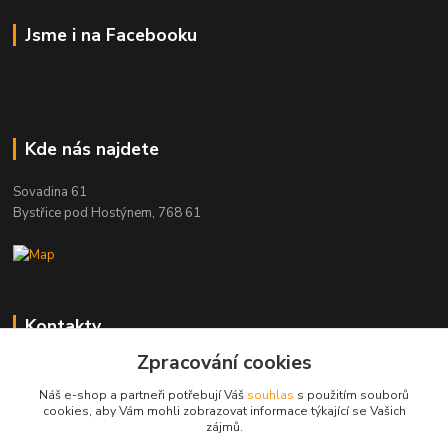
Jsme i na Facebooku
Kde nás najdete
Sovadina 61
Bystřice pod Hostýnem, 768 61
Kontakty
Zpracování cookies
DŘEVOPRODUKT BEDNAŘÍK s.r.o.
+420 739 454 600
Náš e-shop a partneři potřebují Váš
souhlas
s použitím souborů
(Po-Pá, 7-15 hod.)
cookies, aby Vám mohli zobrazovat informace týkající se Vašich
zájmů.
info@drevenyprah.cz