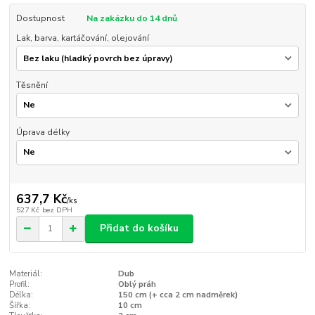
Dostupnost
Na zakázku do 14 dnů
Lak, barva, kartáčování, olejování
Těsnění
Úprava délky
637,7 Kč
/
ks
527 Kč
bez DPH
Přidat do košíku
Materiál:
Dub
Profil:
Oblý práh
Délka:
150 cm (+ cca 2 cm nadměrek)
Šířka:
10 cm