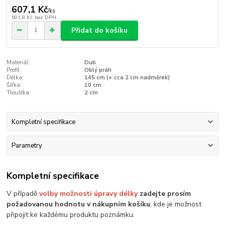
607,1 Kč
/
ks
501,8 Kč
bez DPH
Přidat do košíku
Materiál:
Dub
Profil:
Oblý práh
Délka:
145 cm (+ cca 2 cm nadměrek)
Šířka:
10 cm
Tloušťka:
2 cm
Kompletní specifikace
Parametry
Kompletní specifikace
V případě
volby možnosti úpravy délky
zadejte prosím
požadovanou hodnotu v nákupním košíku
, kde je možnost
připojit ke každému produktu poznámku.