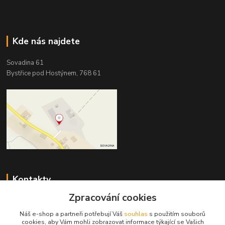
Kde nás najdete
Sovadina 61
Bystřice pod Hostýnem, 768 61
Kontakty
Zpracování cookies
DŘEVOPRODUKT BEDNAŘÍK s.r.o.
+420 739 454 600
Náš e-shop a partneři potřebují Váš
souhlas
s použitím souborů
(Po-Pá, 7-15 hod.)
cookies, aby Vám mohli zobrazovat informace týkající se Vašich