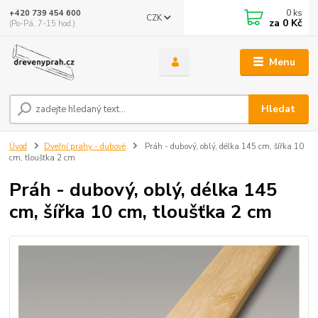
0
ks
+420 739 454 600
CZK
za
0 Kč
(Po-Pá, 7-15 hod.)
Menu
Hledat
Úvod
Dveřní prahy - dubové
Práh - dubový, oblý, délka 145 cm, šířka 10
cm, tloušťka 2 cm
Práh - dubový, oblý, délka 145
cm, šířka 10 cm, tloušťka 2 cm