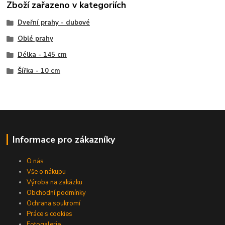
Zboží zařazeno v kategoriích
Dveřní prahy - dubové
Oblé prahy
Délka - 145 cm
Šířka - 10 cm
Informace pro zákazníky
O nás
Vše o nákupu
Výroba na zakázku
Obchodní podmínky
Ochrana soukromí
Práce s cookies
Fotogalerie