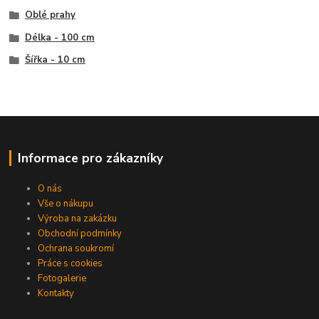
Oblé prahy
Délka - 100 cm
Šířka - 10 cm
Informace pro zákazníky
O nás
Vše o nákupu
Výroba na zakázku
Obchodní podmínky
Ochrana soukromí
Práce s cookies
Fotogalerie
Kontakty