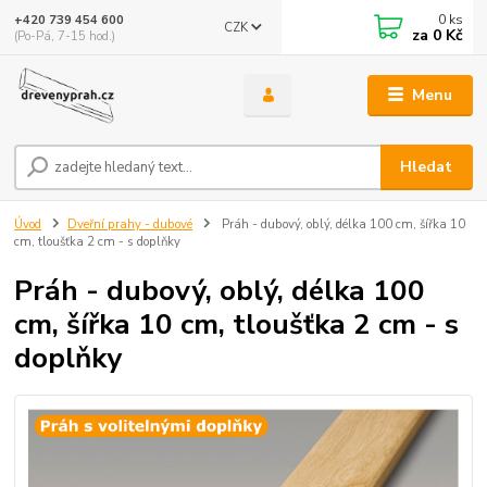
0
ks
+420 739 454 600
CZK
za
0 Kč
(Po-Pá, 7-15 hod.)
Menu
Hledat
Úvod
Dveřní prahy - dubové
Práh - dubový, oblý, délka 100 cm, šířka 10
cm, tloušťka 2 cm - s doplňky
Práh - dubový, oblý, délka 100
cm, šířka 10 cm, tloušťka 2 cm - s
doplňky