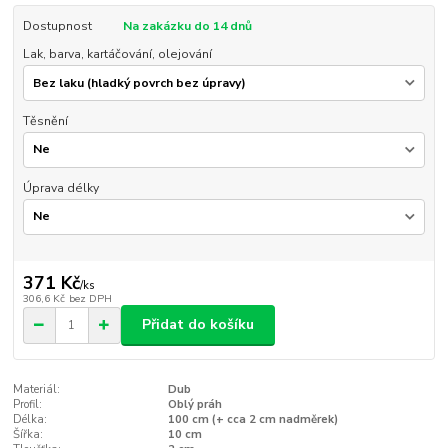
Dostupnost
Na zakázku do 14 dnů
Lak, barva, kartáčování, olejování
Těsnění
Úprava délky
371 Kč
/
ks
306,6 Kč
bez DPH
Přidat do košíku
Materiál:
Dub
Profil:
Oblý práh
Délka:
100 cm (+ cca 2 cm nadměrek)
Šířka:
10 cm