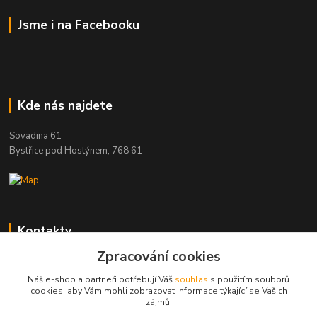
Jsme i na Facebooku
Kde nás najdete
Sovadina 61
Bystřice pod Hostýnem, 768 61
Kontakty
Zpracování cookies
DŘEVOPRODUKT BEDNAŘÍK s.r.o.
+420 739 454 600
Náš e-shop a partneři potřebují Váš
souhlas
s použitím souborů
(Po-Pá, 7-15 hod.)
cookies, aby Vám mohli zobrazovat informace týkající se Vašich
zájmů.
info@drevenyprah.cz