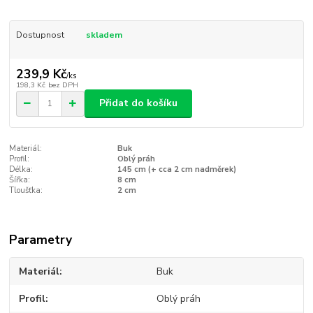
Dostupnost
skladem
239,9 Kč
/
ks
198,3 Kč
bez DPH
Přidat do košíku
Materiál:
Buk
Profil:
Oblý práh
Délka:
145 cm (+ cca 2 cm nadměrek)
Šířka:
8 cm
Tloušťka:
2 cm
Parametry
Materiál
Buk
Profil
Oblý práh